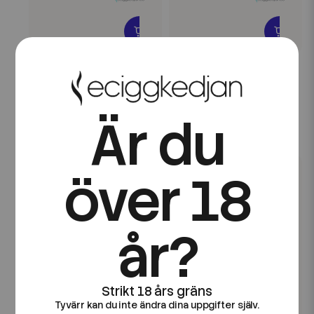
Wanted Liquid
Wanted Liquid
Wanted Salt | Vanilla |
Wanted Salt |
10ml E-Juice
Prospector | 10ml E-
Juice
Är du
89 kr
89 kr
över 18
år?
Tyvärr kan du inte ändra dina uppgifter själv.