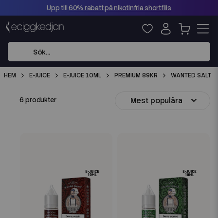
Upp till
60% rabatt på nikotinfria shortfills
HEM
E-JUICE
E-JUICE 10ML
PREMIUM 89KR
WANTED SALT
Mest populära
6 produkter