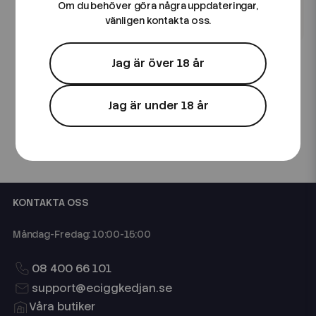
Om du behöver göra några uppdateringar,
vänligen kontakta oss.
Wanted Liquid
Wanted Liquid
Jag är över 18 år
Wanted Salt | Click | 10ml
Wanted Salt | Havana |
E-Juice
10ml E-Juice
89 kr
89 kr
Jag är under 18 år
KONTAKTA OSS
Måndag-Fredag: 10:00-15:00
08 400 66 101
support@eciggkedjan.se
Våra butiker