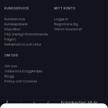
KUNDSERVICE
MITT KONTO
Kundservice
Logga in
Kunskapsbank
Registrera dig
Köpvillkor
Glömt lösenord?
FAQ (Vanligt förkommande
frågor)
Reklamation och retur
OM OSS
Om oss
Jobba hos Eciggkedjan
Blogg
Policy och Cookies
Eciggkedjan AB är