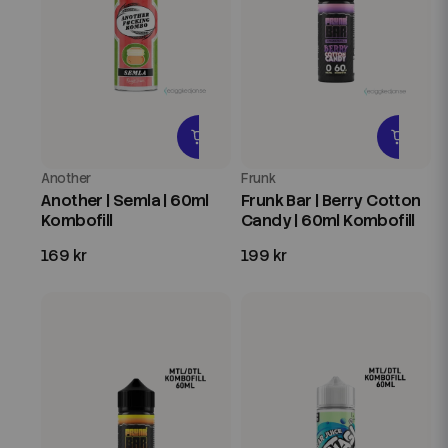
Another
Frunk
Another | Semla | 60ml
Frunk Bar | Berry Cotton
Kombofill
Candy | 60ml Kombofill
169 kr
199 kr