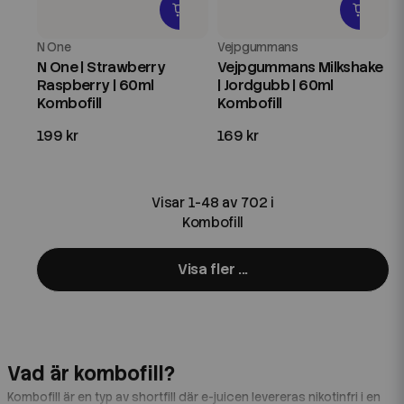
N One
Vejpgummans
N One | Strawberry
Vejpgummans Milkshake
Raspberry | 60ml
| Jordgubb | 60ml
Kombofill
Kombofill
199 kr
169 kr
Visar 1-48 av 702 i
Kombofill
Visa fler ...
Vad är kombofill?
Kombofill är en typ av shortfill där e-juicen levereras nikotinfri i en