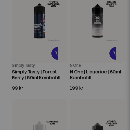
Simply Tasty
N One
Simply Tasty | Forest
N One | Liquorice | 60ml
Berry | 60ml Kombofill
Kombofill
99 kr
199 kr