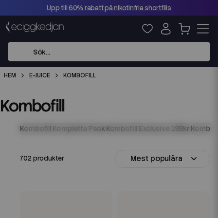
Upp till
60% rabatt på nikotinfria shortfills
HEM
E-JUICE
KOMBOFILL
Kombofill
Kombofill Kompletta Pack
Kombofill Exclusive 199kr
Kombofi
Mest populära
702 produkter