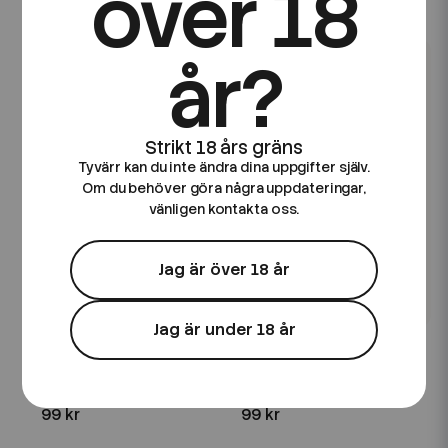
över 18
99 kr
99 kr
år?
Tyvärr kan du inte ändra dina uppgifter själv.
Om du behöver göra några uppdateringar,
vänligen kontakta oss.
Jag är över 18 år
Jag är under 18 år
Go Juice
Crushed Soda
Go Juice | Bubblegum |
Crushed Soda | Lemon |
60ml Kombofill
60ml Kombofill
99 kr
99 kr