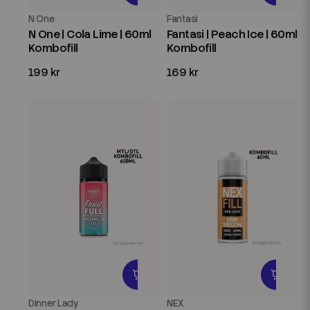
N One
Fantasi
N One | Cola Lime | 60ml
Fantasi | Peach Ice | 60ml
Kombofill
Kombofill
199 kr
169 kr
Dinner Lady
NEX