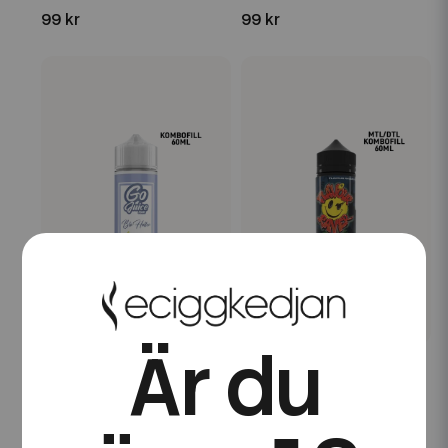
99 kr
99 kr
Är du
Go Juice
Flavour Raver
Go Juice | Blå Hallon |
Flavour Raver |
60ml Kombofill
Icesomnia | 60ml
Kombofill