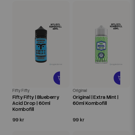
Fifty Fifty
Original
Fifty Fifty | Blueberry
Original | Extra Mint |
Acid Drop | 60ml
60ml Kombofill
Kombofill
99 kr
99 kr