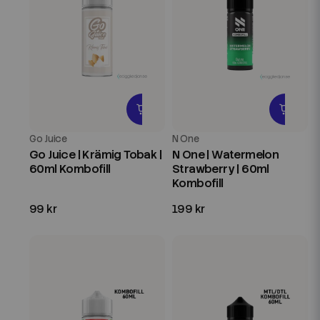
Go Juice
N One
Go Juice | Krämig Tobak |
N One | Watermelon
60ml Kombofill
Strawberry | 60ml
Kombofill
99 kr
199 kr