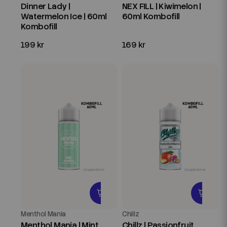
Dinner Lady |
NEX FILL | Kiwimelon |
Watermelon Ice | 60ml
60ml Kombofill
Kombofill
199 kr
169 kr
Menthol Mania
Chillz
Menthol Mania | Mint
Chillz | Passionfruit