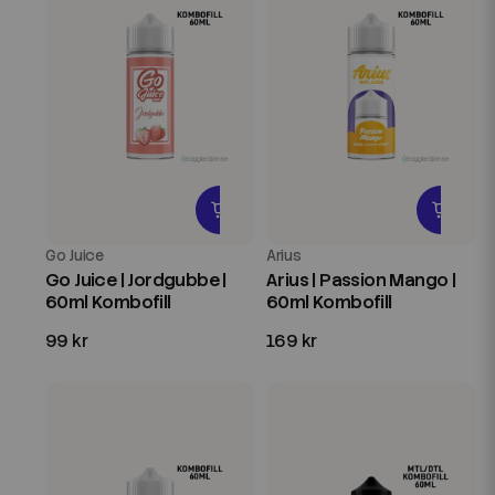
Go Juice
Arius
Go Juice | Jordgubbe |
Arius | Passion Mango |
60ml Kombofill
60ml Kombofill
99 kr
169 kr