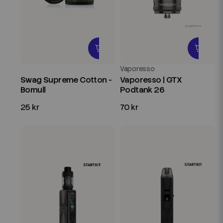
Vaporesso
Swag Supreme Cotton -
Vaporesso | GTX
Bomull
Podtank 26
25 kr
70 kr