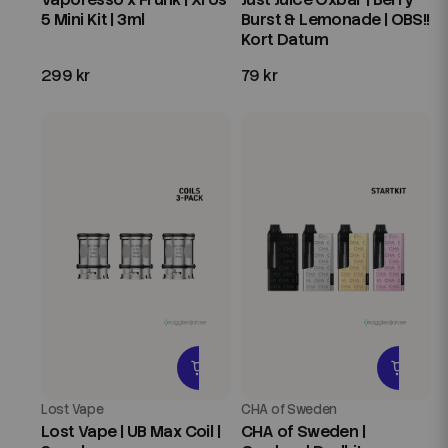
5 Mini Kit | 3ml
Burst & Lemonade | OBS!!
Kort Datum
299 kr
79 kr
Lost Vape
CHA of Sweden
Lost Vape | UB Max Coil |
CHA of Sweden |