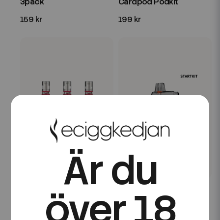
3pack
Cardpod Podkit
159 kr
199 kr
Är du
Vaporesso
Vaporesso
över 18
Vaporesso | GTX Coils
Vaporesso | Eco Nano 2
Kit | 6ml