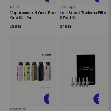
N One
Lost Vape
Vaporesso x N One | Eco
Lost Vape | Thelema Elite
One Kit | 2ml
S Pod Kit
199 kr
249 kr
Lost Vape