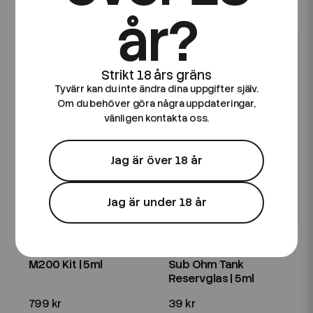
199 kr
199 kr
år?
Tyvärr kan du inte ändra dina uppgifter själv.
Om du behöver göra några uppdateringar,
vänligen kontakta oss.
Jag är över 18 år
Jag är under 18 år
Lost Vape
Lost Vape
Lost Vape | Centaurus
Lost Vape | Centaurus
M200 Kit | 5ml
Sub Ohm Tank
Reservglas | 5ml
799 kr
39 kr