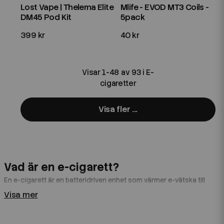
Lost Vape | Thelema Elite
Mlife - EVOD MT3 Coils -
DM45 Pod Kit
5pack
399 kr
40 kr
Visar 1-48 av 93 i E-
cigaretter
Visa fler ...
Vad är en e-cigarett?
En e-cigarett är en batteridriven enhet som värmer e-vätska till
ånga genom en uppvärmd coil. Vätskan transporteras från tank
Visa mer
eller pod till coilens veke där den förångas.
E-juice kan innehålla: