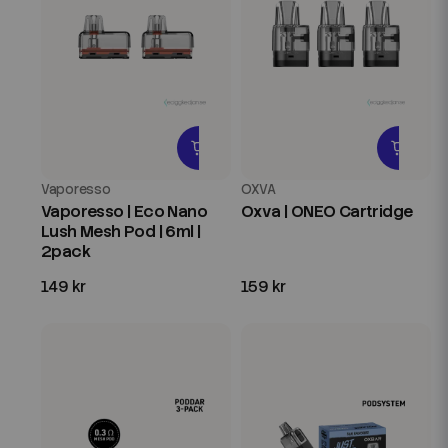
Vaporesso
OXVA
Vaporesso | Eco Nano
Oxva | ONEO Cartridge
Lush Mesh Pod | 6ml |
2pack
149 kr
159 kr