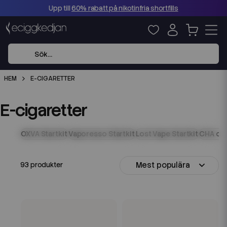
Upp till
60% rabatt på nikotinfria shortfills
HEM
E-CIGARETTER
E-cigaretter
OXVA Startkit
Vaporesso Startkit
Lost Vape Startkit
CHA of
Mest populära
93 produkter