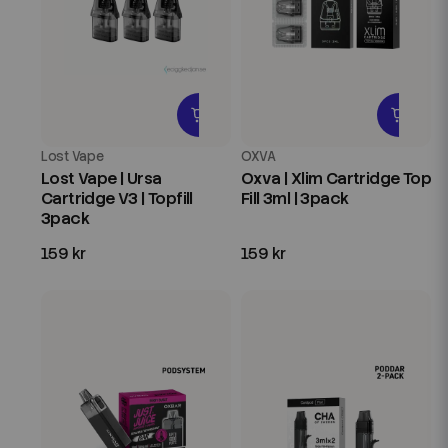
Lost Vape
OXVA
Lost Vape | Ursa
Oxva | Xlim Cartridge Top
Cartridge V3 | Topfill
Fill 3ml | 3pack
3pack
159 kr
159 kr