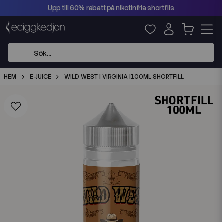
Upp till
60% rabatt på nikotinfria shortfills
HEM
E-JUICE
WILD WEST | VIRGINIA |100ML SHORTFILL