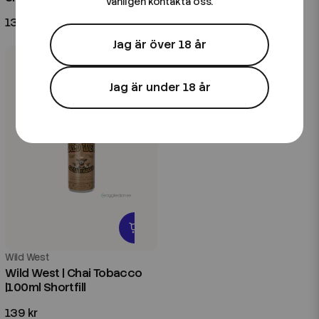
vänligen kontakta oss.
139 kr
139 kr
Jag är över 18 år
Jag är under 18 år
Wild West
Wild West | Chai Tobacco
|100ml Shortfill
139 kr