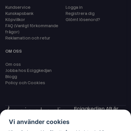
Kundservice
Logga in
Kunskapsbank
Registrera dig
Köpvillkor
Glömt lösenord?
FAQ (Vanligt förkommande
frågor)
Reklamation och retur
OM OSS
Om oss
Jobba hos Eciggkedjan
Blogg
Policy och Cookies
Eciggkedjan AB är
Sveriges ledande
Vi använder cookies
leverantör av ecigg
som engångsvape,