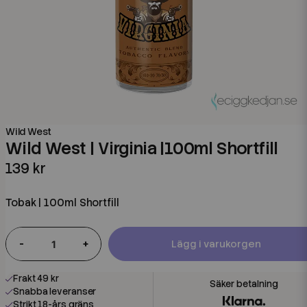
Wild West
Wild West | Virginia |100ml Shortfill
139 kr
Tobak | 100ml Shortfill
-
+
Lägg i varukorgen
Frakt 49 kr
Snabba leveranser
Strikt 18-års gräns