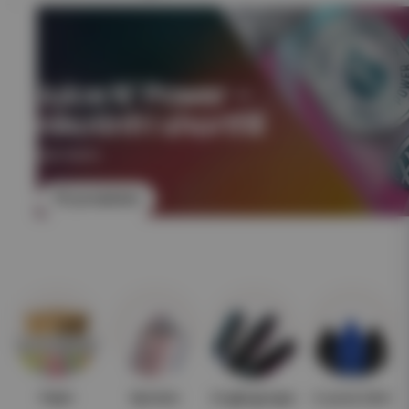
Juice N' Power –
nikotinfri shortfill
NIKOTINFRI
Till produkten
Paket
Nyheter
Engångsvape
E-juice 10ml