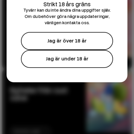
10ML E-JUICE
Tyvärr kan du inte ändra dina uppgifter själv.
DK Salts – 10ml e-
Om du behöver göra några uppdateringar,
juice
vänligen kontakta oss.
Jag är över 18 år
Till produkten
Jag är under 18 år
NY SERIE: BELOW ZERO
Nyheter från Just
Juice
Kommer snart