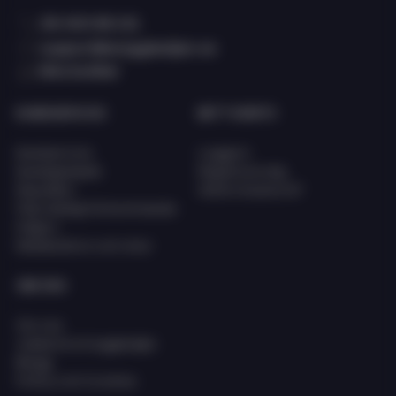
08 400 66 101
support@eciggkedjan.se
Våra butiker
KUNDSERVICE
MITT KONTO
Kundservice
Logga in
Kunskapsbank
Registrera dig
Köpvillkor
Glömt lösenord?
FAQ (Vanligt förkommande
frågor)
Reklamation och retur
OM OSS
Om oss
Jobba hos Eciggkedjan
Blogg
Policy och Cookies