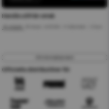
Handla utifrån smak
🍓 Jordgubb
🍍 Ananas
❄️ ICE Mint
🍉 Vattenmelon
🥤 Dryck
Utforska engångsvapes
Officiella distributörer för