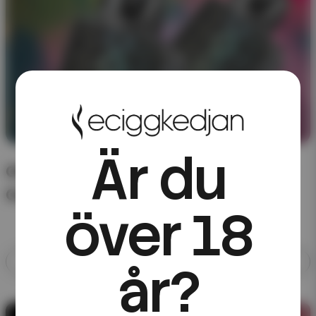
Är du
CHA of Sweden – förfyllda poddar till
Cardpod
över 18
Allt med CHA of Sweden
år?