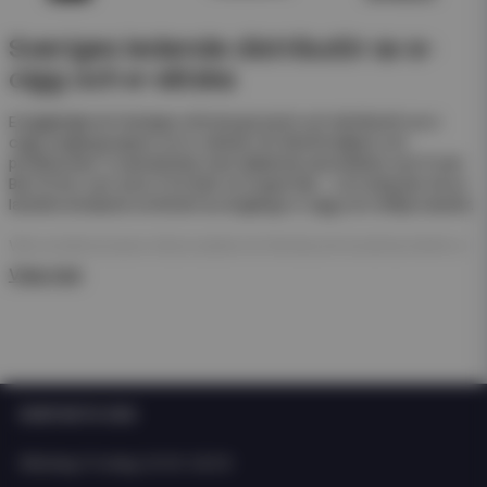
Sveriges ledande distributör av e-
cigg och e-vätska
Eciggkedjan är Sveriges största grossist och distributör av e-
cigg, engångsvapes och e-vätskor för återförsäljare och
privatkunder. Vi samarbetar med välkända varumärken som Frunk
Bar, N One, Just Juice, Pod Salt och Hyper Bar – och erbjuder ett av
landets bredaste sortiment av engångs e-cigg och refillprodukter.
Våra engångsvapes (disposables) är färdiga att använda direkt ur
förpackningen. De kräver ingen påfyllning eller laddning – perfekt
Visa mer
för enkel försäljning och snabb rotation i butik.
För dig som arbetar med e-juice erbjuder vi även ett stort
sortiment av nicsalt, e-juicer och nikotinfria short- och longfills i
olika storlekar och smaker från både svenska och internationella
tillverkare som Just Juice och Dinner Lady.
KONTAKTA OSS
Oavsett om du driver butik, webbshop eller kedja hittar du allt du
behöver hos Eciggkedjan – från engångs e-cigg och shortfills till
Måndag-Fredag: 10:00-15:00
smaktillbehör och startkit.