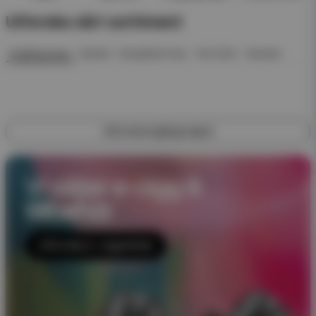
Utforska vårt sortiment
Engångsvape
Startkit
Kompletta Pack
Pod Click
Nyheter
Utforska engångsvapes
Vi säljer e-cigg &
tillbehör
Utforska E-cigaretter