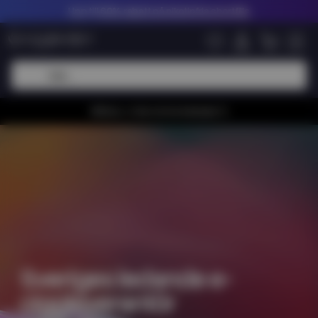
Upp till
60% rabatt på nikotinfria shortfills
Whiiioo, vi har en bra kampanj 🚀
Sveriges ledande e-
ciggleverantör