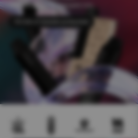
+500 e-juicer Frakt 49kr Åldersgräns 18 år
Till CHA of Sweden podsystem