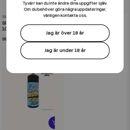
Tyvärr kan du inte ändra dina uppgifter själv.
Om du behöver göra några uppdateringar,
vänligen kontakta oss.
Slush City
Slush City
Slush City | Orange Slush |
Slush City | Red Slush |
100ml Shortfill
100ml Shortfill
Jag är över 18 år
99 kr
99 kr
Jag är under 18 år