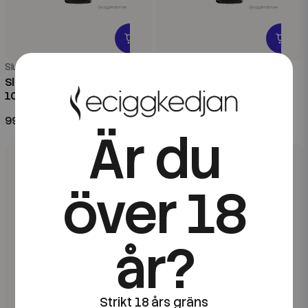
Slush City
Slush City
Slush City | Green Slush |
Slush City | Purple Slush |
100ml Shortfill
100ml Shortfill
99 kr
99 kr
Är du
över 18
år?