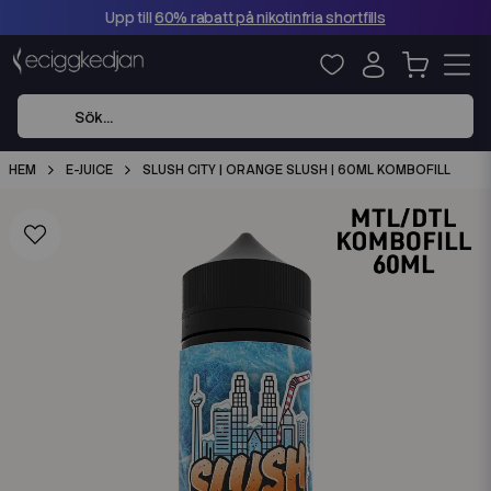
Upp till
60% rabatt på nikotinfria shortfills
HEM
E-JUICE
SLUSH CITY | ORANGE SLUSH | 60ML KOMBOFILL