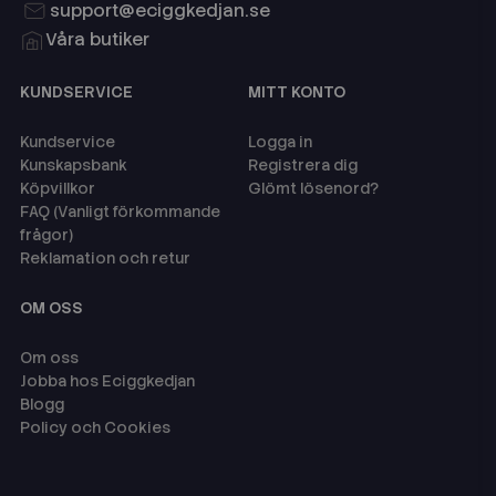
support@eciggkedjan.se
Våra butiker
KUNDSERVICE
MITT KONTO
Kundservice
Logga in
Kunskapsbank
Registrera dig
Köpvillkor
Glömt lösenord?
FAQ (Vanligt förkommande
frågor)
Reklamation och retur
OM OSS
Om oss
Jobba hos Eciggkedjan
Blogg
Policy och Cookies