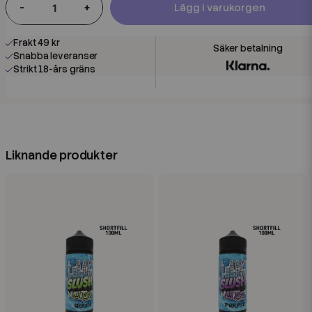
-
+
Lägg i varukorgen
Frakt 49 kr
Snabba leveranser
Strikt 18-års gräns
Liknande produkter