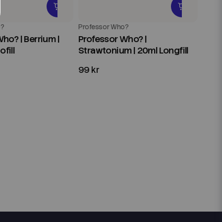
o?
Professor Who?
ho? | Berrium |
Professor Who? |
fill
Strawtonium | 20ml Longfill
99 kr