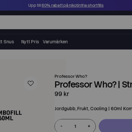
Upp till
60% rabatt på nikotinfria shortfills
tt Snus
Nytt Pris
Varumärken
Professor Who?
Professor Who? | St
99 kr
Jordgubb, Frukt, Cooling | 60ml Kom
-
+