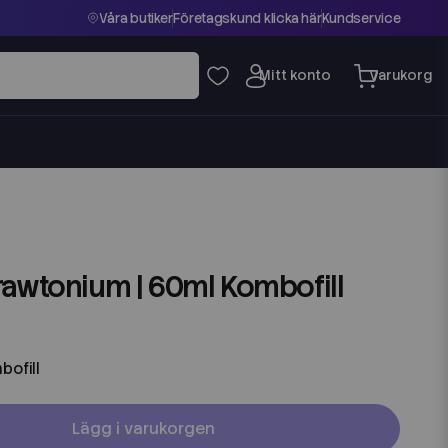
Våra butiker
Företagskund klicka här
Kundservice
rawtonium | 60ml Kombofill
bofill
Lägg i varukorgen