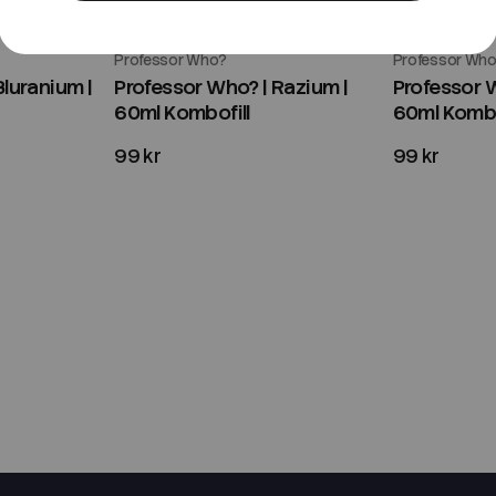
Professor Who?
Professor Wh
Bluranium |
Professor Who? | Razium |
Professor W
60ml Kombofill
60ml Kombo
99 kr
99 kr