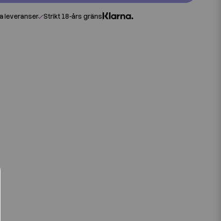
 leveranser
Strikt 18-års gräns