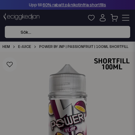
Upp till
60% rabatt på nikotinfria shortfills
HEM
E-JUICE
POWER BY JNP | PASSIONFRUIT | 100ML SHORTFILL