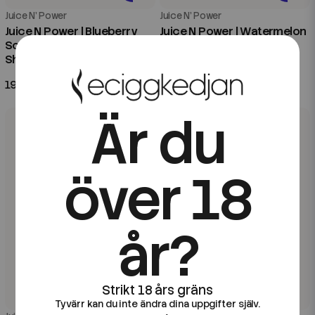
Juice N' Power
Juice N' Power
Juice N Power | Blueberry
Juice N Power | Watermelon
Sour Raspberry | 100ml
Candy | 100ml Shortfill
Shortfill
199 kr
199 kr
Är du
över 18
år?
Tyvärr kan du inte ändra dina uppgifter själv.