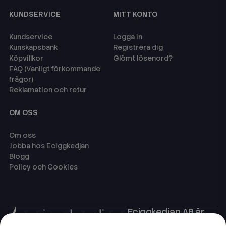
KUNDSERVICE
MITT KONTO
Kundservice
Logga in
Kunskapsbank
Registrera dig
Köpvillkor
Glömt lösenord?
FAQ (Vanligt förkommande
frågor)
Reklamation och retur
OM OSS
Om oss
Jobba hos Eciggkedjan
Blogg
Policy och Cookies
Eciggkedjan AB är
Sveriges ledande