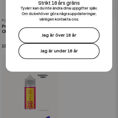
Tyvärr kan du inte ändra dina uppgifter själv.
Om du behöver göra några uppdateringar,
vänligen kontakta oss.
Pod Salt
Pod Salt
Pod Salt Nexus | Blue Razz
Pod Salt Nexus | Blueberry
Cherry Blast | 100ml Shortfill
Blackberry Lemonade |
Jag är över 18 år
100ml Shortfill
139 kr
139 kr
Jag är under 18 år