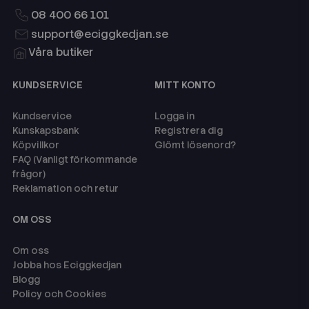
08 400 66 101
support@eciggkedjan.se
Våra butiker
KUNDSERVICE
MITT KONTO
Kundservice
Logga in
Kunskapsbank
Registrera dig
Köpvillkor
Glömt lösenord?
FAQ (Vanligt förkommande
frågor)
Reklamation och retur
OM OSS
Om oss
Jobba hos Eciggkedjan
Blogg
Policy och Cookies