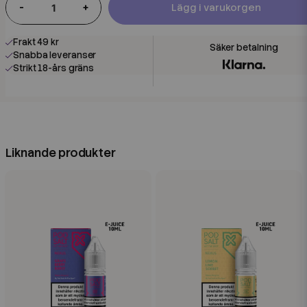
-
+
Lägg i varukorgen
Frakt 49 kr
Snabba leveranser
Strikt 18-års gräns
Liknande produkter