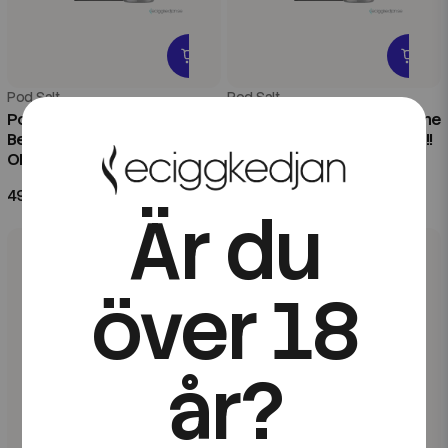
Pod Salt
Pod Salt
Pod Salt Nexus | Grape
Pod Salt Nexus | Lemon Lime
Berry Burst | 10ml E-Juice |
Sorbet | 10ml E-Juice | OBS!!
OBS!! Kort/Utgånget Datum
Kort/Utgånget Datum
49 kr
49 kr
Är du
över 18
år?