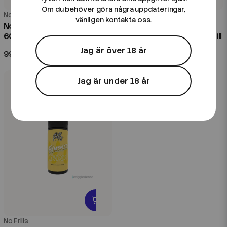
Om du behöver göra några uppdateringar,
No Frills
No Frills
vänligen kontakta oss.
No Frills | Slushed Green |
No Frills | Slushed
60ml Kombofill
Bubblegum | 60ml Kombofill
Jag är över 18 år
99 kr
99 kr
Jag är under 18 år
No Frills