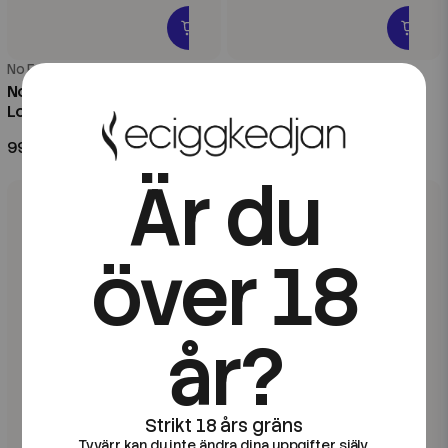
No Frills
No Frills
No Frills | Red Affair | 20ml
No Frills | Menthol | 20ml
Longfill
Longfill
99 kr
99 kr
Är du
över 18
år?
Tyvärr kan du inte ändra dina uppgifter själv.