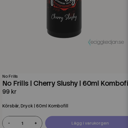
No Frills
No Frills | Cherry Slushy | 60ml Kombofi
99 kr
Körsbär, Dryck | 60ml Kombofill
-
+
Lägg i varukorgen