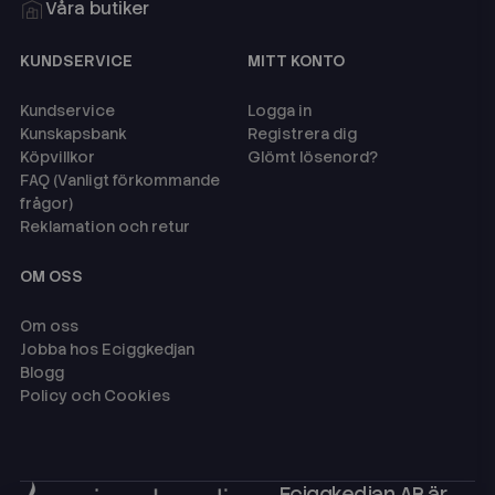
Våra butiker
KUNDSERVICE
MITT KONTO
Kundservice
Logga in
Kunskapsbank
Registrera dig
Köpvillkor
Glömt lösenord?
FAQ (Vanligt förkommande
frågor)
Reklamation och retur
OM OSS
Om oss
Jobba hos Eciggkedjan
Blogg
Policy och Cookies
Eciggkedjan AB är