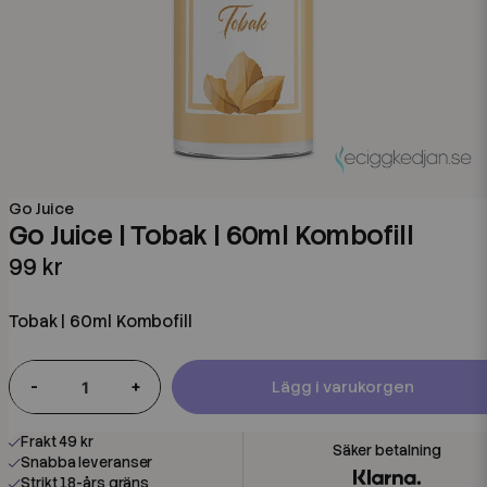
Go Juice
Go Juice | Tobak | 60ml Kombofill
99 kr
Tobak | 60ml Kombofill
-
+
Lägg i varukorgen
Frakt 49 kr
Snabba leveranser
Strikt 18-års gräns