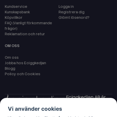
Kundservice
Logga in
Kunskapsbank
Registrera dig
Köpvillkor
Glömt lösenord?
FAQ (Vanligt förkommande
frågor)
Reklamation och retur
OM OSS
Om oss
Jobba hos Eciggkedjan
Blogg
Policy och Cookies
Eciggkedjan AB är
Sveriges ledande
Vi använder cookies
leverantör av ecigg
som engångsvape,