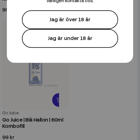
vänligen kontakta oss.
99 kr
79 kr
Jag är över 18 år
Jag är under 18 år
Go Juice
Go Juice | Blå Hallon | 60ml
Kombofill
99 kr