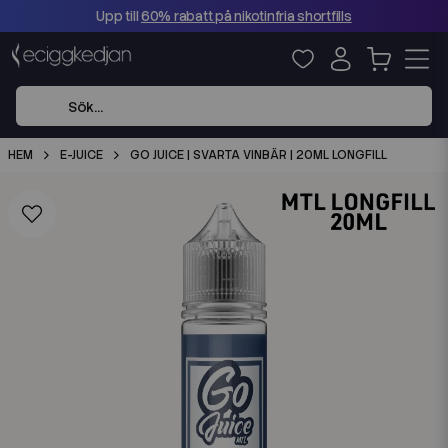
Upp till
60% rabatt på nikotinfria shortfills
HEM
E-JUICE
GO JUICE | SVARTA VINBÄR | 20ML LONGFILL