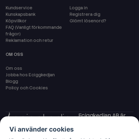
Kundservice
Logga in
Kunskapsbank
Registrera dig
Köpvillkor
Glömt lösenord?
FAQ (Vanligt förkommande
frågor)
Reklamation och retur
OM OSS
Om oss
Jobba hos Eciggkedjan
Blogg
Policy och Cookies
Eciggkedjan AB är
Sveriges ledande
Vi använder cookies
leverantör av ecigg
som engångsvape,