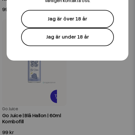
vänligen kontakta oss.
99 kr
79 kr
Jag är över 18 år
Jag är under 18 år
Go Juice
Go Juice | Blå Hallon | 60ml
Kombofill
99 kr