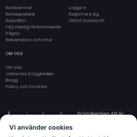
Kundservice
Logga in
Kunskapsbank
Registrera dig
Köpvillkor
Glömt lösenord?
FAQ (Vanligt förkommande
frågor)
Reklamation och retur
OM OSS
Om oss
Jobba hos Eciggkedjan
Blogg
Policy och Cookies
Eciggkedjan AB är
Sveriges ledande
Vi använder cookies
leverantör av ecigg
som engångsvape,