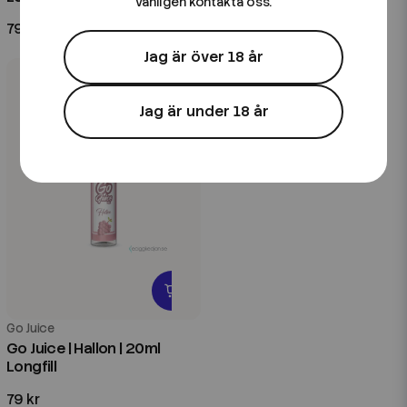
vänligen kontakta oss.
79 kr
99 kr
Jag är över 18 år
Jag är under 18 år
Go Juice
Go Juice | Hallon | 20ml
Longfill
79 kr