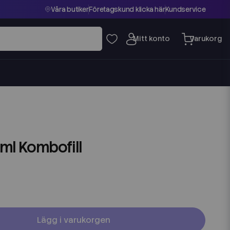
Våra butiker
Företagskund klicka här
Kundservice
0ml Kombofill
Lägg i varukorgen