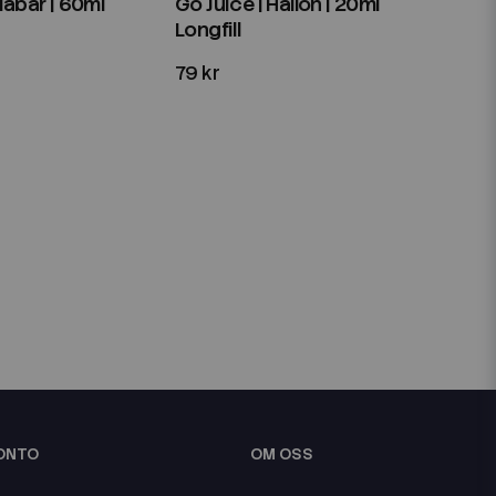
Blåbär | 60ml
Go Juice | Hallon | 20ml
Longfill
79 kr
KONTO
OM OSS