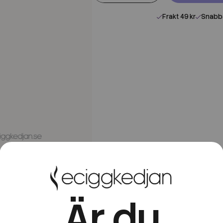
Frakt 49 kr
Snabba
Är du