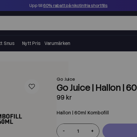
Upp till
60% rabatt på nikotinfria shortfills
tt Snus
Nytt Pris
Varumärken
Go Juice
Go Juice | Hallon | 6
99 kr
Hallon | 60ml Kombofill
-
+