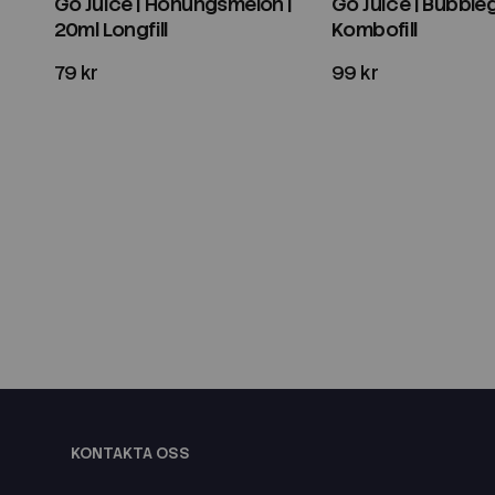
Go Juice | Honungsmelon |
Go Juice | Bubble
20ml Longfill
Kombofill
79 kr
99 kr
KONTAKTA OSS