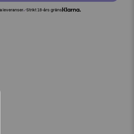
 leveranser
Strikt 18-års gräns