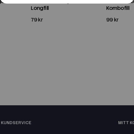
gum | 60ml
Go Juice | Jordgubbe | 20ml
Go Juice | 
Longfill
Kombofill
79 kr
99 kr
KUNDSERVICE
MITT 