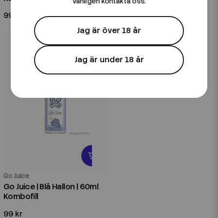
vänligen kontakta oss.
99 kr
79 kr
Jag är över 18 år
Jag är under 18 år
Go Juice
Go Juice | Blå Hallon | 60ml
Kombofill
99 kr