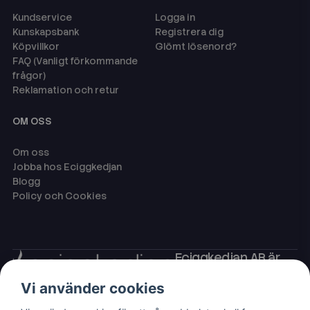
Kundservice
Logga in
Kunskapsbank
Registrera dig
Köpvillkor
Glömt lösenord?
FAQ (Vanligt förkommande
frågor)
Reklamation och retur
OM OSS
Om oss
Jobba hos Eciggkedjan
Blogg
Policy och Cookies
Eciggkedjan AB är
Sveriges ledande
Vi använder cookies
leverantör av ecigg
som engångsvape,