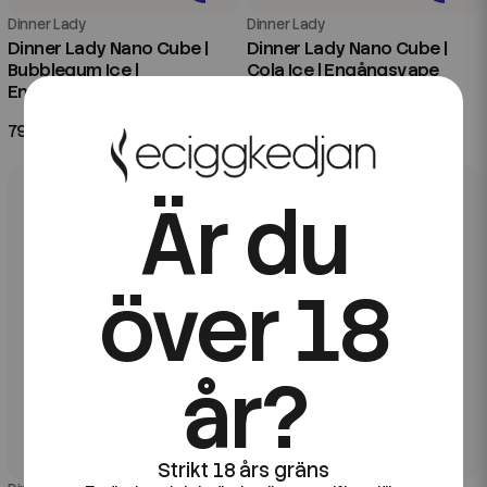
Dinner Lady
Dinner Lady
Dinner Lady Nano Cube |
Dinner Lady Nano Cube |
Bubblegum Ice |
Cola Ice | Engångsvape
Engångsvape
79 kr
79 kr
Är du
över 18
år?