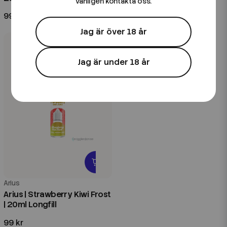
vänligen kontakta oss.
99 kr
99 kr
Jag är över 18 år
Jag är under 18 år
Arius
Arius | Strawberry Kiwi Frost
| 20ml Longfill
99 kr