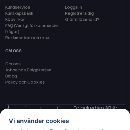
Kundservice
Logga in
Kunskapsbank
Registrera dig
Köpvillkor
Glömt lösenord?
FAQ (Vanligt förkommande
frågor)
Reklamation och retur
OM OSS
Om oss
Jobba hos Eciggkedjan
Blogg
Policy och Cookies
Eciggkedjan AB är
Sveriges ledande
Vi använder cookies
leverantör av ecigg
som engångsvape,