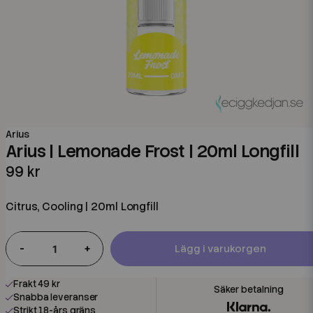
Arius
Arius | Lemonade Frost | 20ml Longfill
99 kr
Citrus, Cooling | 20ml Longfill
-
+
Lägg i varukorgen
Frakt 49 kr
Snabba leveranser
Strikt 18-års gräns