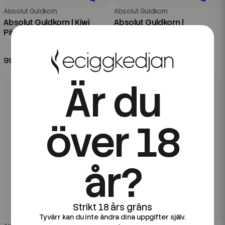
Absolut Guldkorn
Absolut Guldkorn
Absolut Guldkorn | Kiwi
Absolut Guldkorn |
Päron | 20ml Longfill
Fruktkarameller | 20ml
Longfill
99 kr
99 kr
Är du
över 18
år?
Tyvärr kan du inte ändra dina uppgifter själv.