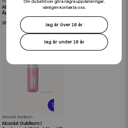
Absolut Guldkorn
Absolut Guldkorn
Om du behöver göra några uppdateringar,
Absolut Guldkorn | Syrliga
Absolut Guldkorn | Kaktus
vänligen kontakta oss.
Äpplen |100ml Shortfill
Guava | 20ml Longfill
169 kr
99 kr
Jag är över 18 år
Jag är under 18 år
Absolut Guldkorn
Absolut Guldkorn |