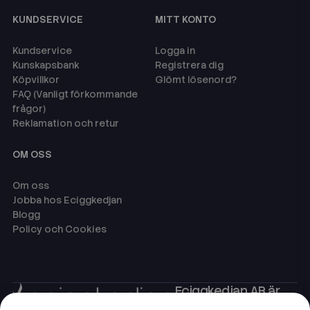
KUNDSERVICE
MITT KONTO
Kundservice
Logga in
Kunskapsbank
Registrera dig
Köpvillkor
Glömt lösenord?
FAQ (Vanligt förkommande
frågor)
Reklamation och retur
OM OSS
Om oss
Jobba hos Eciggkedjan
Blogg
Policy och Cookies
Eciggkedjan AB är
Sveriges ledande