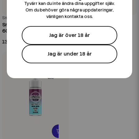
Tyvärr kan du inte ändra dina uppgifter själv.
Om du behöver göra några uppdateringar,
vänligen kontakta oss.
Smooth
Smooth
Smooth | Banana Mango |
Smooth | Blackcurrant
60ml Kombofill
Apple Ice | 60ml Kombofill
Jag är över 18 år
139 kr
139 kr
Jag är under 18 år