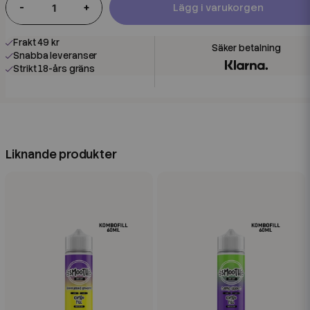
-
+
Lägg i varukorgen
Frakt 49 kr
Snabba leveranser
Strikt 18-års gräns
Liknande produkter