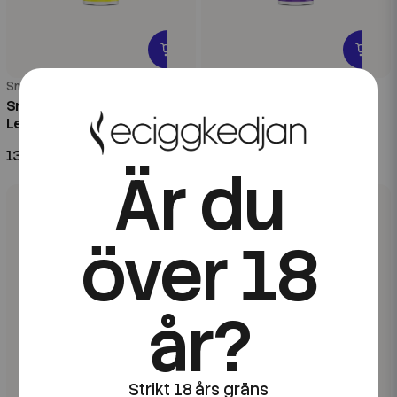
Smooth
Smooth
Smooth | Blackcurrant
Smooth | Apple Grape |
Lemonade | 60ml Kombofill
60ml Kombofill
139 kr
139 kr
Är du
över 18
år?