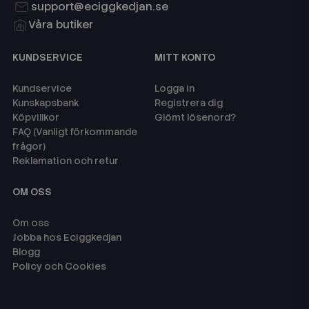
support@eciggkedjan.se
Våra butiker
KUNDSERVICE
MITT KONTO
Kundservice
Logga in
Kunskapsbank
Registrera dig
Köpvillkor
Glömt lösenord?
FAQ (Vanligt förkommande
frågor)
Reklamation och retur
OM OSS
Om oss
Jobba hos Eciggkedjan
Blogg
Policy och Cookies