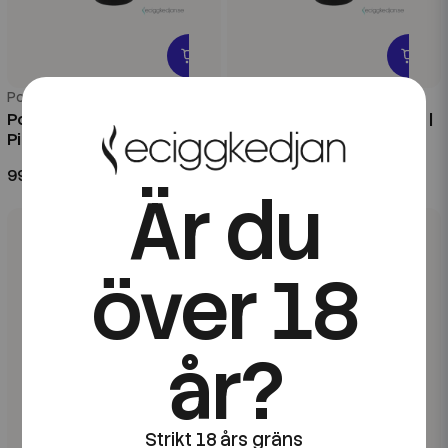
Pod 100
Pod 100
Pod 100 Series | Blue Razz
Pod 100 Series | Black Kiwi |
Pineapple | 60ml Kombofill
60ml Kombofill
99 kr
99 kr
Är du
över 18
år?