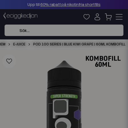
Upp till
60% rabatt på nikotinfria shortfills
HEM
E-JUICE
POD 100 SERIES | BLUE KIWI GRAPE | 60ML KOMBOFILL