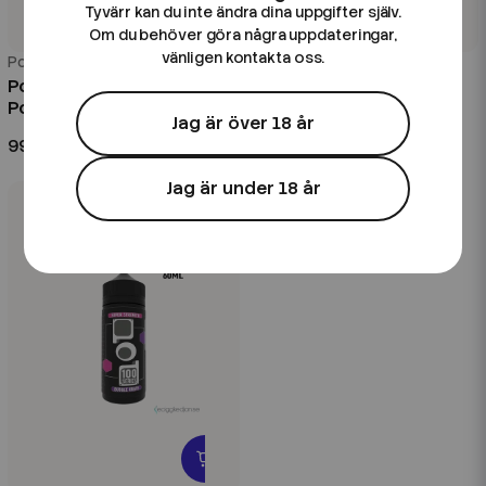
Tyvärr kan du inte ändra dina uppgifter själv.
Om du behöver göra några uppdateringar,
vänligen kontakta oss.
Pod 100
Pod 100
Pod 100 Series | Honey
Pod 100 Series | Bubble
Pomelo | 20ml Longfill
Grape | 20ml Longfill
Jag är över 18 år
99 kr
99 kr
Jag är under 18 år