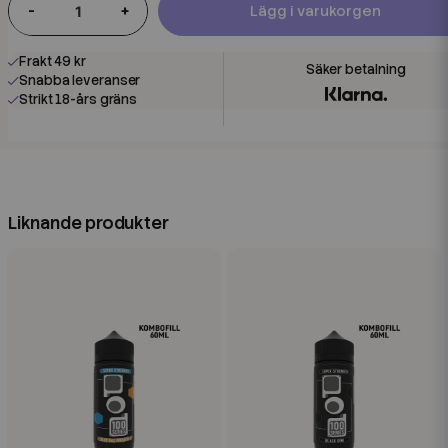
-
+
Lägg i varukorgen
Frakt 49 kr
Snabba leveranser
Strikt 18-års gräns
Liknande produkter