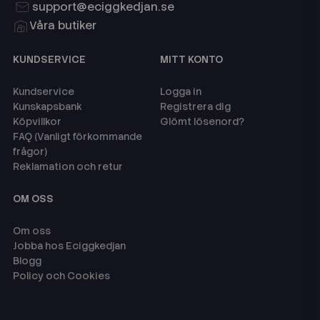
support@eciggkedjan.se
Våra butiker
KUNDSERVICE
MITT KONTO
Kundservice
Logga in
Kunskapsbank
Registrera dig
Köpvillkor
Glömt lösenord?
FAQ (Vanligt förkommande
frågor)
Reklamation och retur
OM OSS
Om oss
Jobba hos Eciggkedjan
Blogg
Policy och Cookies