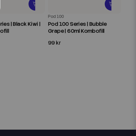
Pod 100
ies | Black Kiwi |
Pod 100 Series | Bubble
fill
Grape | 60ml Kombofill
99 kr