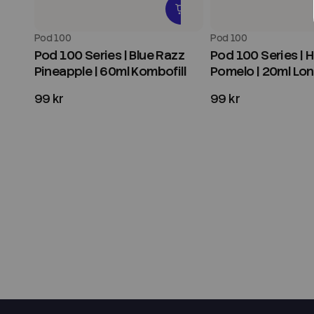
Pod 100
Pod 100
Pod 100 Series | Blue Razz
Pod 100 Series | 
Pineapple | 60ml Kombofill
Pomelo | 20ml Long
99 kr
99 kr