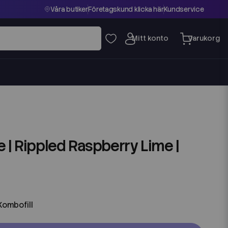
Våra butiker
Företagskund klicka här
Kundservice
 | Rippled Raspberry Lime |
Kombofill