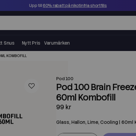
Upp till
60% rabatt på nikotinfria shortfills
tt Snus
Nytt Pris
Varumärken
60ML KOMBOFILL
Pod 100
Pod 100 Brain Freeze
60ml Kombofill
99 kr
Glass, Hallon, Lime, Cooling | 60ml 