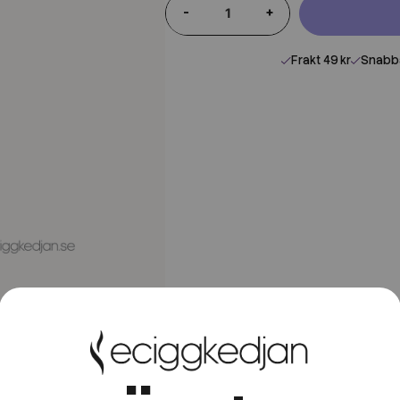
-
+
Frakt 49 kr
Snabba