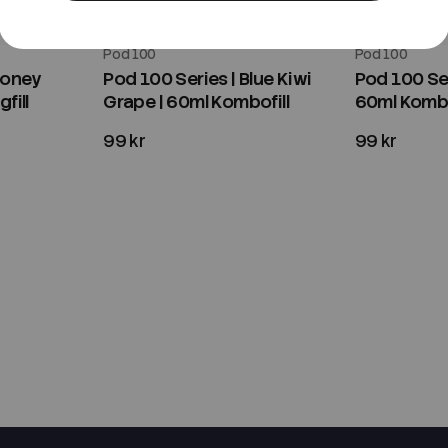
Pod 100
Pod 100
Honey
Pod 100 Series | Blue Kiwi
Pod 100 Ser
fill
Grape | 60ml Kombofill
60ml Kombo
99 kr
99 kr