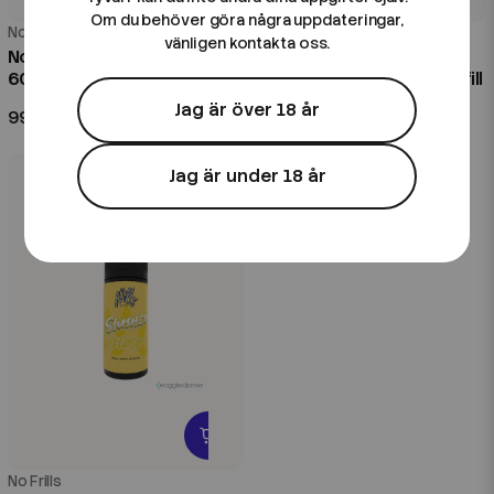
Om du behöver göra några uppdateringar,
No Frills
No Frills
vänligen kontakta oss.
No Frills | Slushed Green |
No Frills | Slushed
60ml Kombofill
Bubblegum | 60ml Kombofill
Jag är över 18 år
99 kr
99 kr
Jag är under 18 år
No Frills