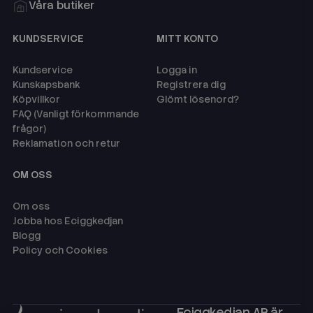
Våra butiker
KUNDSERVICE
MITT KONTO
Kundservice
Logga in
Kunskapsbank
Registrera dig
Köpvillkor
Glömt lösenord?
FAQ (Vanligt förkommande
frågor)
Reklamation och retur
OM OSS
Om oss
Jobba hos Eciggkedjan
Blogg
Policy och Cookies
Eciggkedjan AB är