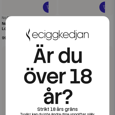
No Frills
No Frills
No Frills | Red Affair | 20ml
No Frills | Menthol | 20ml
Longfill
Longfill
99 kr
99 kr
Är du
över 18
år?
Tyvärr kan du inte ändra dina uppgifter själv.