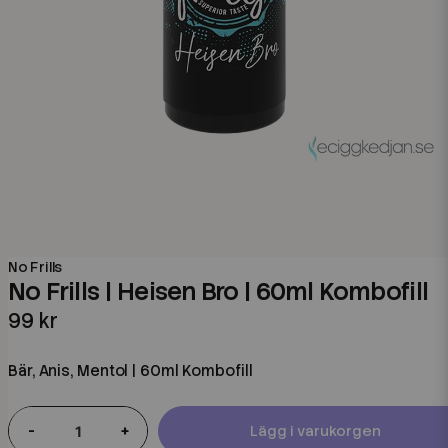
No Frills
No Frills | Heisen Bro | 60ml Kombofill
99 kr
Bär, Anis, Mentol | 60ml Kombofill
-
+
Lägg i varukorgen