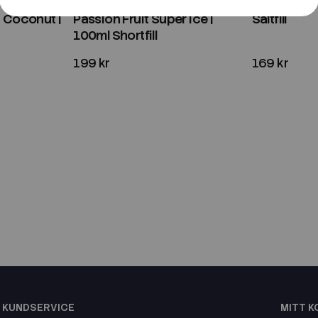
uits |
Just Juice Iconic | Mango &
Just Juice 
 Coconut |
Passion Fruit Super Ice |
Saltfill
100ml Shortfill
199 kr
169 kr
KUNDSERVICE
MITT 