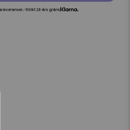
 leveranser
Strikt 18-års gräns