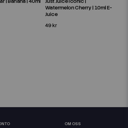
Bar | Banana | 40ml
Just Juice Iconic |
Watermelon Cherry | 10ml E-
Juice
49 kr
KONTO
OM OSS