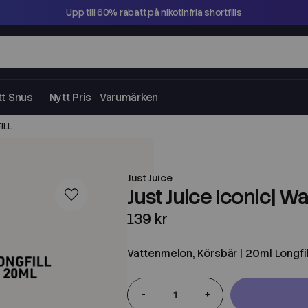
Upp till
60% rabatt på nikotinfria shortfills
tt Snus
Nytt Pris
Varumärken
ILL
Just Juice
Just Juice Iconic| W
139 kr
Vattenmelon, Körsbär | 20ml Longfil
-
+