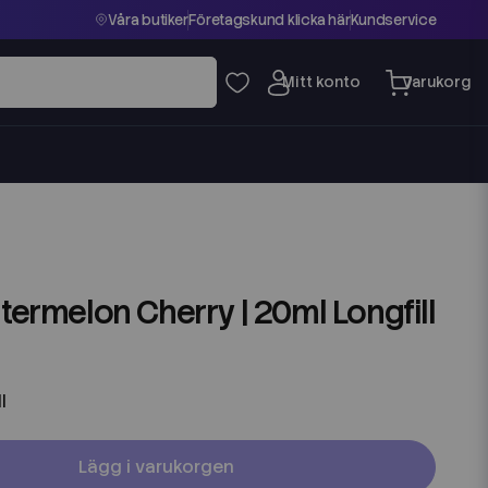
Våra butiker
Företagskund klicka här
Kundservice
atermelon Cherry | 20ml Longfill
l
Lägg i varukorgen