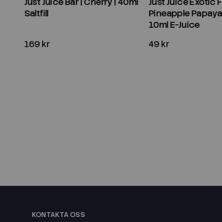
Just Juice Bar | Cherry | 40ml
Just Juice Exotic Fr
Saltfill
Pineapple Papaya
10ml E-Juice
169 kr
49 kr
KONTAKTA OSS