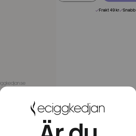
Frakt 49 kr
Snabba
Är du