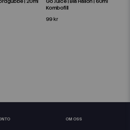
Jordgubbe | 20ml
Go Juice | Blå Hallon | 60ml
Kombofill
99 kr
KONTO
OM OSS