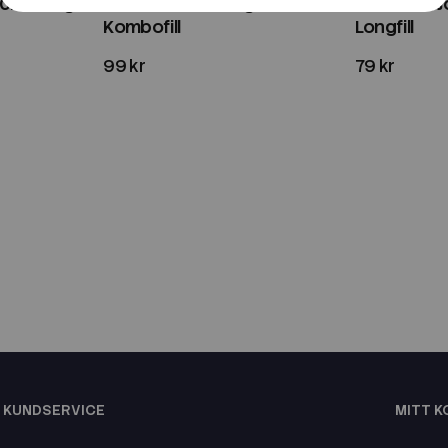
20ml Longfill
Go Juice | Bubblegum | 60ml
Go Juice | 
Kombofill
Longfill
99 kr
79 kr
KUNDSERVICE
MITT 