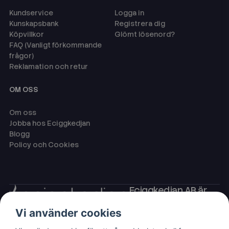
Kundservice
Logga in
Kunskapsbank
Registrera dig
Köpvillkor
Glömt lösenord?
FAQ (Vanligt förkommande
frågor)
Reklamation och retur
OM OSS
Om oss
Jobba hos Eciggkedjan
Blogg
Policy och Cookies
Eciggkedjan AB är
Sveriges ledande
Vi använder cookies
leverantör av ecigg
som engångsvape,