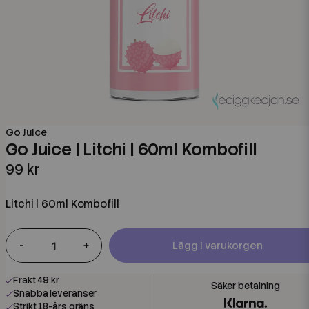
Go Juice
Go Juice | Litchi | 60ml Kombofill
99 kr
Litchi | 60ml Kombofill
-
+
Lägg i varukorgen
Frakt 49 kr
Snabba leveranser
Strikt 18-års gräns