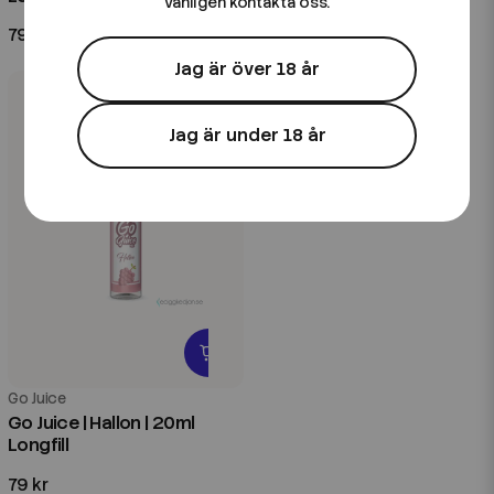
vänligen kontakta oss.
79 kr
99 kr
Jag är över 18 år
Jag är under 18 år
Go Juice
Go Juice | Hallon | 20ml
Longfill
79 kr