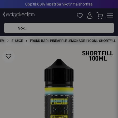
Upp till
60% rabatt på nikotinfria shortfills
HEM
E-JUICE
FRUNK BAR | PINEAPPLE LEMONADE | 100ML SHORTFILL