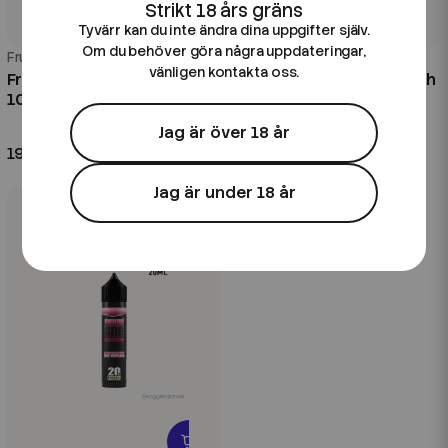
Tyvärr kan du inte ändra dina uppgifter själv.
Om du behöver göra några uppdateringar,
Frunk
Frunk
vänligen kontakta oss.
Frunk Bar | Tropical Fruits |
Frunk Bar | Pineapple Peach
100ml Shortfill
Mango | 20ml Longfill
0 mg/ml
20 ml
30VG/70PG
Jag är över 18 år
199 kr
139 kr
Jag är under 18 år