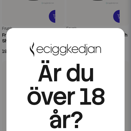
Frunk
Frunk
Frunk Bar | Liquorice | 100ml
Frunk Bar | Pineapple Peach
Shortfill
Mango | 60ml Kombofill
199 kr
199 kr
Är du
över 18
år?