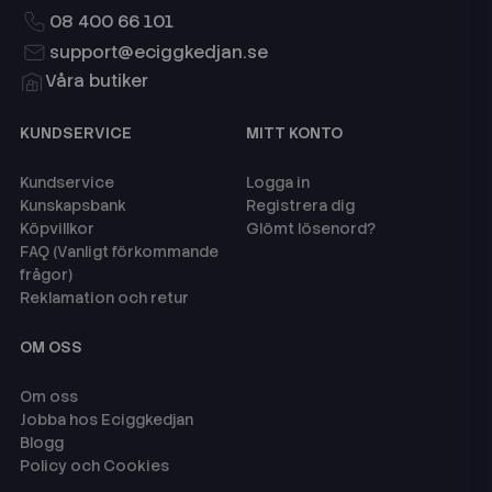
08 400 66 101
support@eciggkedjan.se
Våra butiker
KUNDSERVICE
MITT KONTO
Kundservice
Logga in
Kunskapsbank
Registrera dig
Köpvillkor
Glömt lösenord?
FAQ (Vanligt förkommande
frågor)
Reklamation och retur
OM OSS
Om oss
Jobba hos Eciggkedjan
Blogg
Policy och Cookies