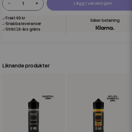
-
+
Lägg i varukorgen
Frakt 49 kr
Snabba leveranser
Strikt 18-års gräns
Liknande produkter