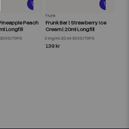
Frunk
 Pineapple Peach
Frunk Bar | Strawberry Ice
l Longfill
Cream | 20ml Longfill
30VG/70PG
0 mg/ml
20 ml
30VG/70PG
139 kr