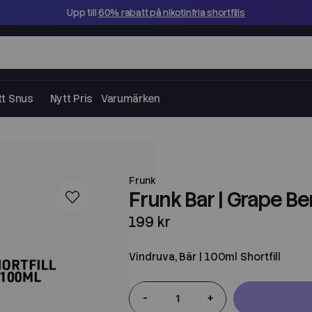
Upp till
60% rabatt på nikotinfria shortfills
tt Snus
Nytt Pris
Varumärken
Frunk
Frunk Bar | Grape Ber
199 kr
Vindruva, Bär | 100ml Shortfill
-
+