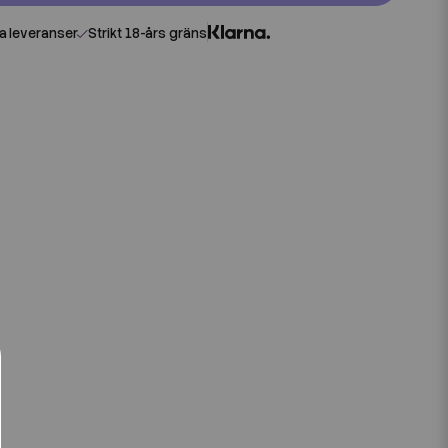
 leveranser
Strikt 18-års gräns