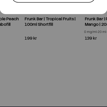
Frunk
Frunk
pple Peach
Frunk Bar | Tropical Fruits |
Frunk Bar |
bofill
100ml Shortfill
Mango | 20m
0 mg/ml
20 ml
199 kr
139 kr