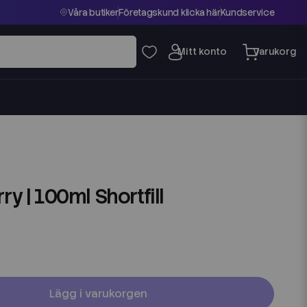
Våra butiker
Företagskund klicka här
Kundservice
ry | 100ml Shortfill
Lägg i varukorgen