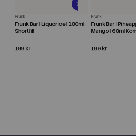
Frunk
Frunk
Frunk Bar | Liquorice | 100ml
Frunk Bar | Pinea
Shortfill
Mango | 60ml Kom
199 kr
199 kr