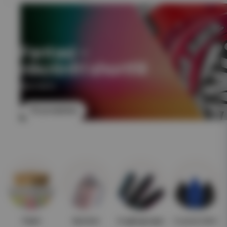
Fantasi –
nikotinfri shortfill
NIKOTINFRI
Till produkten
Paket
Nyheter
Engångsvape
E-juice 10ml