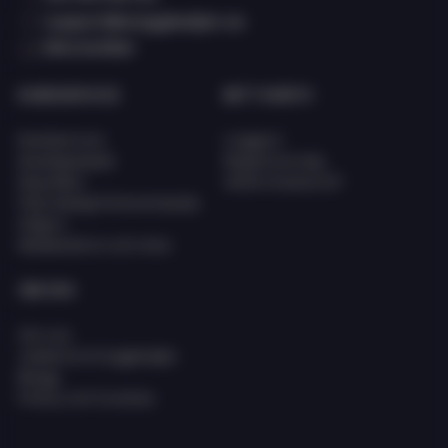
support@eciggkedjan.se
Våra butiker
KUNDSERVICE
MITT KONTO
Kundservice
Logga in
Kunskapsbank
Registrera dig
Köpvillkor
Glömt lösenord?
FAQ (Vanligt förkommande
frågor)
Reklamation och retur
OM OSS
Om oss
Jobba hos Eciggkedjan
Blogg
Policy och Cookies