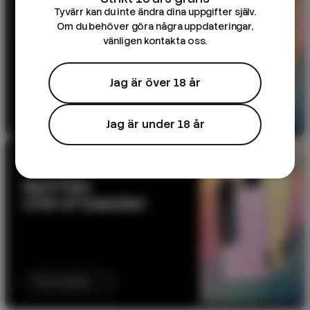
DK Salts – 10ml e-
Tyvärr kan du inte ändra dina uppgifter själv.
juice
Om du behöver göra några uppdateringar,
vänligen kontakta oss.
Jag är över 18 år
Till produkten
Jag är under 18 år
NYHET
Nytt från
CHA of Sweden
Till produkten