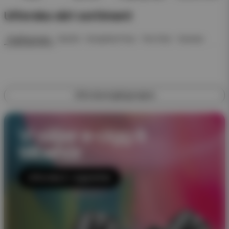
Utforska vårt sortiment
Engångsvape
Startkit
Kompletta Pack
Pod Click
Nyheter
Utforska engångsvapes
Vi säljer e-cigg &
tillbehör
Utforska E-cigaretter