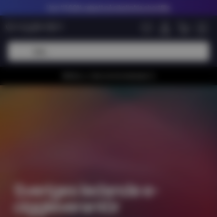
Upp till
60% rabatt på nikotinfria shortfills
Whiiioo, vi har en bra kampanj 🚀
Sveriges ledande e-
ciggleverantör