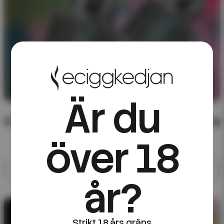
Är du
CHA of Sweden – färdigblandad e-juice
över 18
Allt med CHA of Sweden
år?
10ML E-JUICE