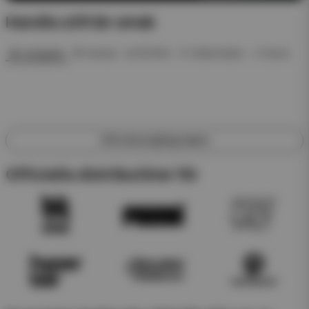
Handla utifrån smak
🍓 Jordgubb
🍍 Ananas
❄️ ICE Mint
🍉 Vattenmelon
🥤 Dryck
Utforska engångsvapes
Officiella distributörer för