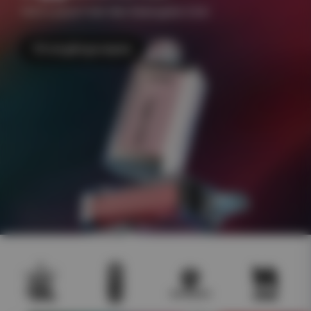
+500 e-juicer Frakt 49kr Åldersgräns 18 år
Till engångsvapes