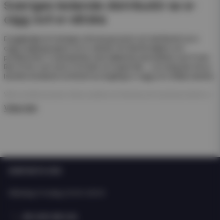
Sveriges ledande distributör av e-
cigg och e-vätska
Eciggkedjan är Sveriges största grossist och distributör av e-
cigg, engångsvapes och e-vätskor för återförsäljare och
privatkunder. Vi samarbetar med välkända varumärken som Frunk
Bar, N One, Just Juice, Pod Salt och Hyper Bar – och erbjuder ett av
landets bredaste sortiment av engångs e-cigg och refillprodukter.
Våra engångsvapes (disposables) är färdiga att använda direkt ur
förpackningen. De kräver ingen påfyllning eller laddning – perfekt
Visa mer
för enkel försäljning och snabb rotation i butik.
För dig som arbetar med e-juice erbjuder vi även ett stort
sortiment av nicsalt, e-juicer och nikotinfria short- och longfills i
olika storlekar och smaker från både svenska och internationella
tillverkare som Just Juice och Dinner Lady.
KONTAKTA OSS
Oavsett om du driver butik, webbshop eller kedja hittar du allt du
behöver hos Eciggkedjan – från engångs e-cigg och shortfills till
Måndag-Fredag: 10:00-15:00
smaktillbehör och startkit.
08 400 66 101