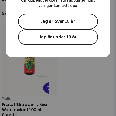
Om du behöver göra några uppdateringar,
Kombofill
vänligen kontakta oss.
99 kr
99 kr
Jag är över 18 år
Jag är under 18 år
Fruito
Fruito | Strawberry Kiwi
Watermelon | 100ml
Shortfill