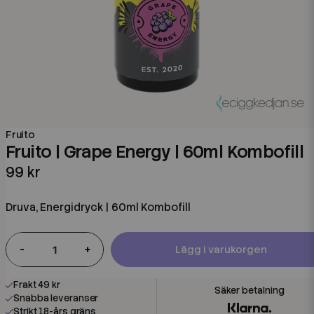
Fruito
Fruito | Grape Energy | 60ml Kombofill
99 kr
Druva, Energidryck | 60ml Kombofill
-
+
Lägg i varukorgen
Frakt 49 kr
Snabba leveranser
Strikt 18-års gräns