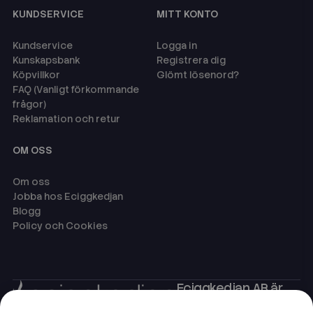
KUNDSERVICE
MITT KONTO
Kundservice
Logga in
Kunskapsbank
Registrera dig
Köpvillkor
Glömt lösenord?
FAQ (Vanligt förkommande
frågor)
Reklamation och retur
OM OSS
Om oss
Jobba hos Eciggkedjan
Blogg
Policy och Cookies
Eciggkedjan AB är
Sveriges ledande