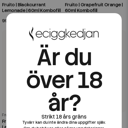
Fruito | Blackcurrant
Fruito | Grapefruit Orange |
Lemonade | 60ml Kombofill
60ml Kombofill
99 kr
99 kr
Är du
över 18
år?
Fruito
Fruito
Fruito | Blackcurrant
Fruito | Honeydew
Tyvärr kan du inte ändra dina uppgifter själv.
Lemonade | 100ml Shortfill
Blackcurrant | 60ml