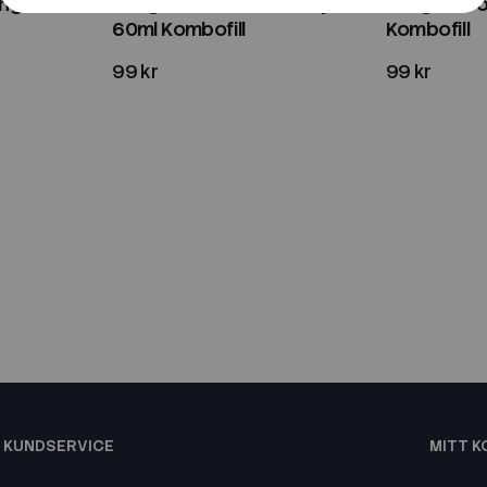
ango | 60ml
Fridge Frootz | Blueberry |
Fridge Froo
60ml Kombofill
Kombofill
99 kr
99 kr
KUNDSERVICE
MITT 