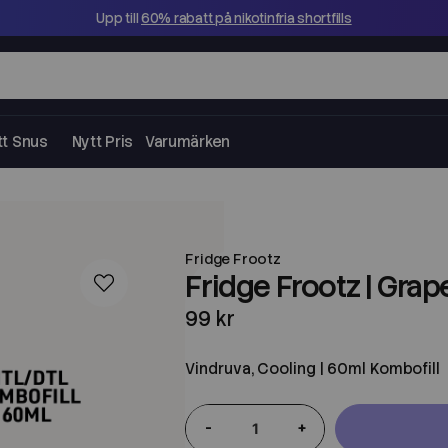
Upp till
60% rabatt på nikotinfria shortfills
tt Snus
Nytt Pris
Varumärken
Fridge Frootz
Fridge Frootz | Grap
99 kr
Vindruva, Cooling | 60ml Kombofill
-
+