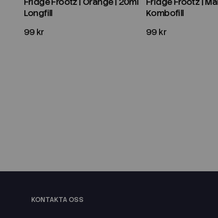
Fridge Frootz | Orange | 20ml
Fridge Frootz | M
Longfill
Kombofill
99 kr
99 kr
KONTAKTA OSS