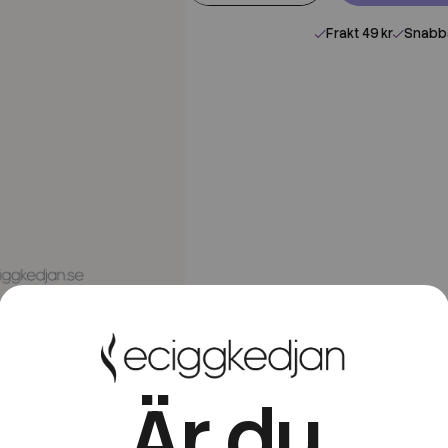
Frakt 49 kr
Snabba
Är du