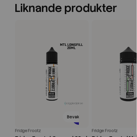
Liknande produkter
Bevaka
Fridge Frootz
Fridge Frootz