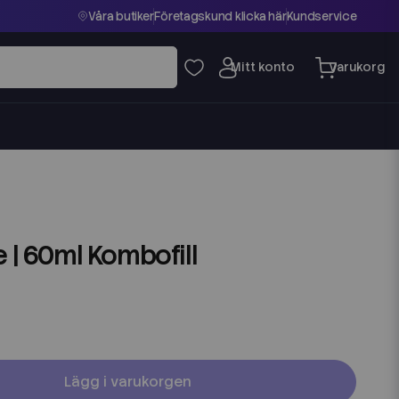
Våra butiker
Företagskund klicka här
Kundservice
e | 60ml Kombofill
Lägg i varukorgen