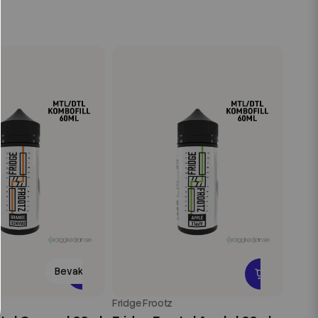
Bevaka
Fridge Frootz