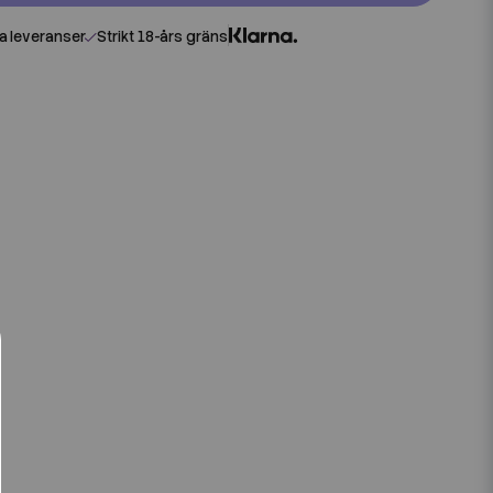
 leveranser
Strikt 18-års gräns