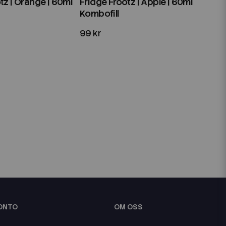
tz | Orange | 60ml
Fridge Frootz | Apple | 60ml
Kombofill
99 kr
KONTO
OM OSS