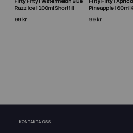
Fifty Fifty | Watermelon Blue
Fifty Fifty | Aprico
Razz Ice | 100ml Shortfill
Pineapple | 60ml 
99 kr
99 kr
KONTAKTA OSS