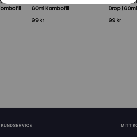
t Kiwi
Fifty Fifty | Lime Raspberry |
Fifty Fifty 
Kombofill
60ml Kombofill
Drop | 60ml
99 kr
99 kr
KUNDSERVICE
MITT 