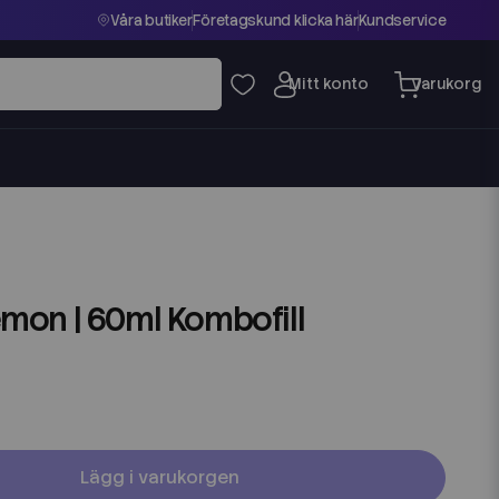
Våra butiker
Företagskund klicka här
Kundservice
Lemon | 60ml Kombofill
Lägg i varukorgen