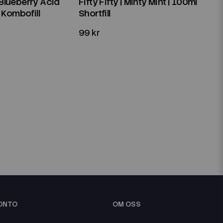
| Blueberry Acid
Fifty Fifty | Minty Mint | 100ml
 Kombofill
Shortfill
99 kr
KONTO
OM OSS