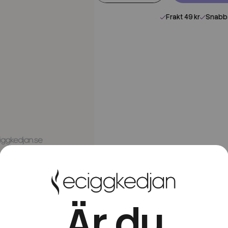
Frakt 49 kr
Snabba
Är du