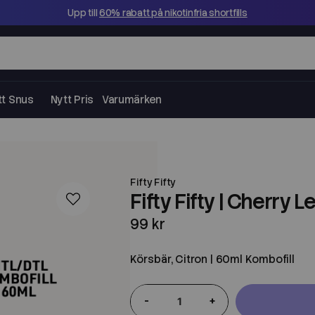
Upp till
60% rabatt på nikotinfria shortfills
tt Snus
Nytt Pris
Varumärken
Fifty Fifty
Fifty Fifty | Cherry 
99 kr
Körsbär, Citron | 60ml Kombofill
-
+