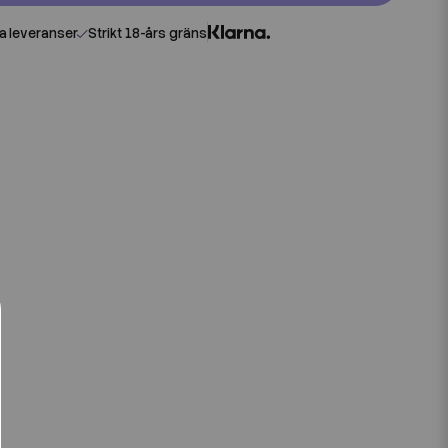
 leveranser
Strikt 18-års gräns