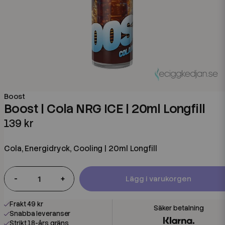
Boost
Boost | Cola NRG ICE | 20ml Longfill
139 kr
Cola, Energidryck, Cooling | 20ml Longfill
-
+
Lägg i varukorgen
Frakt 49 kr
Snabba leveranser
Strikt 18-års gräns