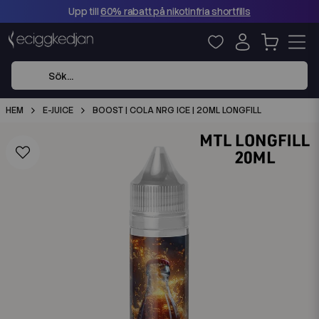
Upp till
60% rabatt på nikotinfria shortfills
HEM
E-JUICE
BOOST | COLA NRG ICE | 20ML LONGFILL