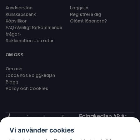
Kundservice
Logga in
Kunskapsbank
Registrera dig
Köpvillkor
Glömt lösenord?
FAQ (Vanligt förkommande
frågor)
Reklamation och retur
OM OSS
Om oss
Jobba hos Eciggkedjan
Blogg
Policy och Cookies
Eciggkedjan AB är
Sveriges ledande
Vi använder cookies
leverantör av ecigg
som engångsvape,