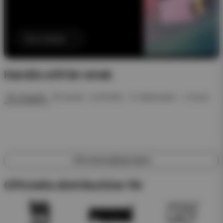
Till produkten
Handla utifrån smak
🍓 Jordgubb
🍍 Ananas
❄️ ICE Mint
🍉 Vattenmelon
🥤 Dryck
Utforska engångsvapes
Officiella distributörer för