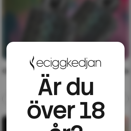
CHA of Sweden – färdigblandad e-juice
Är du
över 18
Allt med CHA of Sweden
10ML E-JUICE