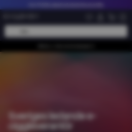
Upp till
60% rabatt på nikotinfria shortfills
Whiiioo, vi har en bra kampanj 🚀
Sveriges ledande e-
ciggleverantör