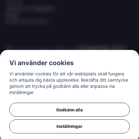
Om oss
Jobba hos Eciggkedjan
Blogg
Policy och Cookies
Eciggkedjan AB är
Sveriges ledande
Vi använder cookies
leverantör av ecigg
som engångsvape,
Vi använder cookies för att vår webbplats skall fungera
eller så kallade
och erbjuda dig bästa upplevelse. Bekräfta ditt samtycke
disposables,
genom att trycka på godkänn alla eller anpassa via
shortfills och ejuice
inställningar
med nikotin.
Godkänn alla
Inställningar
MSDS (säkerhetsdatablad) för våra produkter