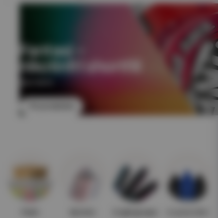
Fantasi –
nikotinfri shortfill
NIKOTINFRI
Till produkten
Paket
Nyheter
Engångsvape
E-juice 10ml