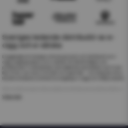
Sveriges ledande distributör av e-
cigg och e-vätska
Eciggkedjan är Sveriges största grossist och distributör av e-
cigg, engångsvapes och e-vätskor för återförsäljare och
privatkunder. Vi samarbetar med välkända varumärken som Frunk
Bar, N One, Just Juice, Pod Salt och Hyper Bar – och erbjuder ett av
landets bredaste sortiment av engångs e-cigg och refillprodukter.
Våra engångsvapes (disposables) är färdiga att använda direkt ur
förpackningen. De kräver ingen påfyllning eller laddning – perfekt
Visa mer
för enkel försäljning och snabb rotation i butik.
För dig som arbetar med e-juice erbjuder vi även ett stort
sortiment av nicsalt, e-juicer och nikotinfria short- och longfills i
olika storlekar och smaker från både svenska och internationella
tillverkare som Just Juice och Dinner Lady.