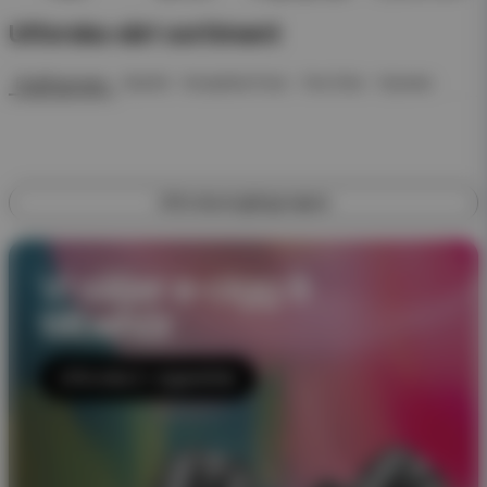
Utforska vårt sortiment
Engångsvape
Startkit
Kompletta Pack
Pod Click
Nyheter
Utforska engångsvapes
Vi säljer e-cigg &
tillbehör
Utforska E-cigaretter