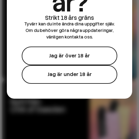
år?
DK Salts – 10ml e-
juice
Tyvärr kan du inte ändra dina uppgifter själv.
Om du behöver göra några uppdateringar,
vänligen kontakta oss.
Jag är över 18 år
Till produkten
Jag är under 18 år
NYHET
Nytt från
CHA of Sweden