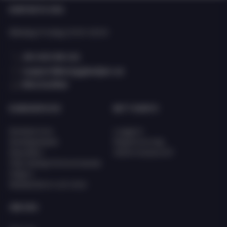
KONTAKTA OSS
Oavsett om du driver butik, webbshop eller kedja hittar du allt du
behöver hos Eciggkedjan – från engångs e-cigg och shortfills till
Måndag-Fredag: 10:00-15:00
smaktillbehör och startkit.
08 400 66 101
support@eciggkedjan.se
Våra butiker
KUNDSERVICE
MITT KONTO
Kundservice
Logga in
Kunskapsbank
Registrera dig
Köpvillkor
Glömt lösenord?
FAQ (Vanligt förkommande
frågor)
Reklamation och retur
OM OSS