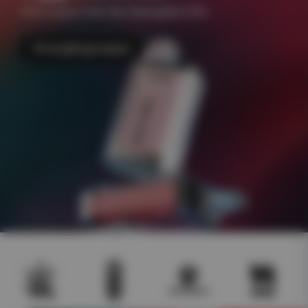
+500 e-juicer Frakt 49kr Åldersgräns 18 år
Till engångsvapes