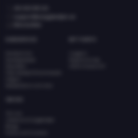
08 400 66 101
support@eciggkedjan.se
Våra butiker
KUNDSERVICE
MITT KONTO
Kundservice
Logga in
Kunskapsbank
Registrera dig
Köpvillkor
Glömt lösenord?
FAQ (Vanligt förkommande
frågor)
Reklamation och retur
OM OSS
Om oss
Jobba hos Eciggkedjan
Blogg
Policy och Cookies