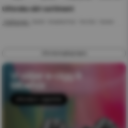
Utforska vårt sortiment
Engångsvape
Startkit
Kompletta Pack
Pod Click
Nyheter
Utforska engångsvapes
Vi säljer e-cigg &
tillbehör
Utforska E-cigaretter