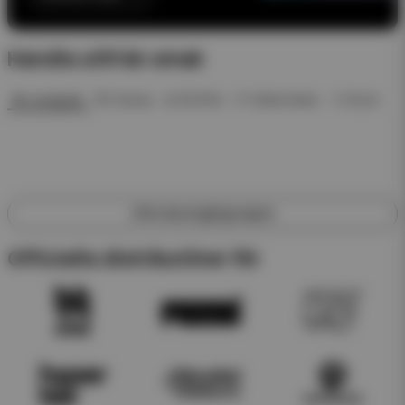
Handla utifrån smak
🍓 Jordgubb
🍍 Ananas
❄️ ICE Mint
🍉 Vattenmelon
🥤 Dryck
Utforska engångsvapes
Officiella distributörer för