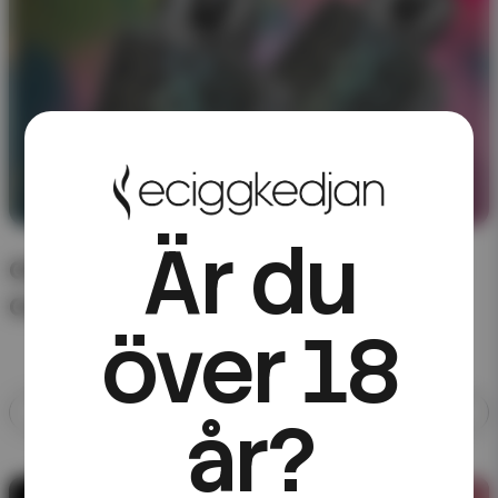
Är du
CHA of Sweden – förfyllda poddar till
Cardpod
över 18
Allt med CHA of Sweden
år?