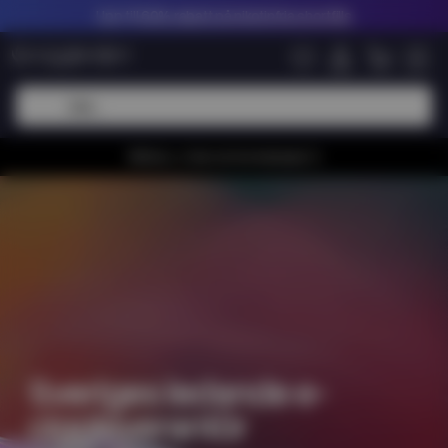
Upp till
60% rabatt på nikotinfria shortfills
Whiiioo, vi har en bra kampanj 🚀
Sveriges ledande e-
ciggleverantör