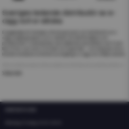
Sveriges ledande distributör av e-
cigg och e-vätska
Eciggkedjan är Sveriges största grossist och distributör av e-
cigg, engångsvapes och e-vätskor för återförsäljare och
privatkunder. Vi samarbetar med välkända varumärken som Frunk
Bar, N One, Just Juice, Pod Salt och Hyper Bar – och erbjuder ett av
landets bredaste sortiment av engångs e-cigg och refillprodukter.
Våra engångsvapes (disposables) är färdiga att använda direkt ur
förpackningen. De kräver ingen påfyllning eller laddning – perfekt
Visa mer
för enkel försäljning och snabb rotation i butik.
För dig som arbetar med e-juice erbjuder vi även ett stort
sortiment av nicsalt, e-juicer och nikotinfria short- och longfills i
olika storlekar och smaker från både svenska och internationella
tillverkare som Just Juice och Dinner Lady.
KONTAKTA OSS
Oavsett om du driver butik, webbshop eller kedja hittar du allt du
behöver hos Eciggkedjan – från engångs e-cigg och shortfills till
Måndag-Fredag: 10:00-15:00
smaktillbehör och startkit.