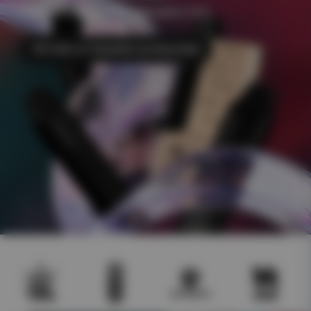
+500 e-juicer Frakt 49kr Åldersgräns 18 år
Till CHA of Sweden podsystem