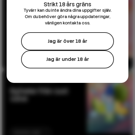
10ML E-JUICE
Tyvärr kan du inte ändra dina uppgifter själv.
DK Salts – 10ml e-
Om du behöver göra några uppdateringar,
juice
vänligen kontakta oss.
Jag är över 18 år
Till produkten
Jag är under 18 år
NY SERIE: BELOW ZERO
Nyheter från Just
Juice
Kommer snart