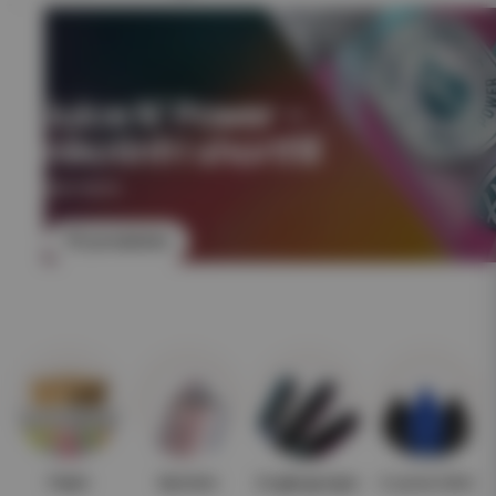
Juice N' Power –
nikotinfri shortfill
NIKOTINFRI
Till produkten
Paket
Nyheter
Engångsvape
E-juice 10ml