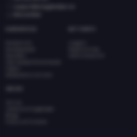
support@eciggkedjan.se
Våra butiker
KUNDSERVICE
MITT KONTO
Kundservice
Logga in
Kunskapsbank
Registrera dig
Köpvillkor
Glömt lösenord?
FAQ (Vanligt förkommande
frågor)
Reklamation och retur
OM OSS
Om oss
Jobba hos Eciggkedjan
Blogg
Policy och Cookies