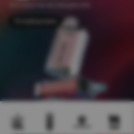
+500 e-juicer Frakt 49kr Åldersgräns 18 år
Till engångsvapes