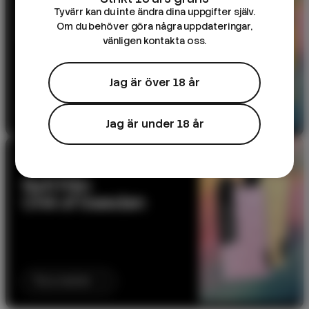
DK Salts – 10ml e-
Tyvärr kan du inte ändra dina uppgifter själv.
juice
Om du behöver göra några uppdateringar,
vänligen kontakta oss.
Jag är över 18 år
Till produkten
Jag är under 18 år
NYHET
Nytt från
CHA of Sweden
Till produkten