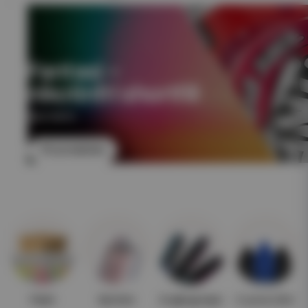
Fantasi –
nikotinfri shortfill
NIKOTINFRI
Till produkten
Paket
Nyheter
Engångsvape
E-juice 10ml