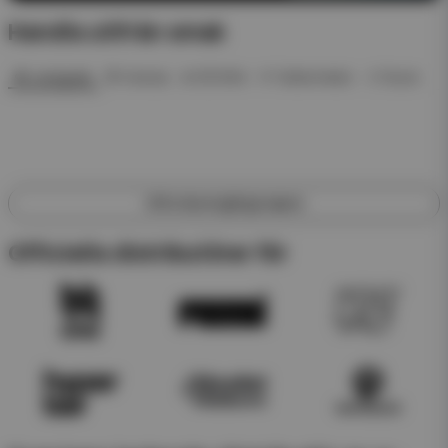
Handla utifrån smak
🍓 Jordgubb
🍍 Ananas
❄️ ICE Mint
🍉 Vattenmelon
🥤 Dryck
Utforska engångsvapes
Officiella distributörer för