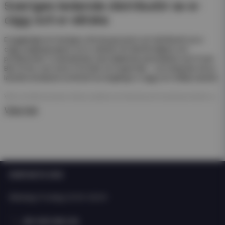
Sveriges ledande distributör av e-
cigg och e-vätska
Eciggkedjan är Sveriges största grossist och distributör av e-
cigg, engångsvapes och e-vätskor för återförsäljare och
privatkunder. Vi samarbetar med välkända varumärken som Frunk
Bar, N One, Just Juice, Pod Salt och Hyper Bar – och erbjuder ett av
landets bredaste sortiment av engångs e-cigg och refillprodukter.
Våra engångsvapes (disposables) är färdiga att använda direkt ur
förpackningen. De kräver ingen påfyllning eller laddning – perfekt
Visa mer
för enkel försäljning och snabb rotation i butik.
För dig som arbetar med e-juice erbjuder vi även ett stort
sortiment av nicsalt, e-juicer och nikotinfria short- och longfills i
olika storlekar och smaker från både svenska och internationella
tillverkare som Just Juice och Dinner Lady.
KONTAKTA OSS
Oavsett om du driver butik, webbshop eller kedja hittar du allt du
behöver hos Eciggkedjan – från engångs e-cigg och shortfills till
Måndag-Fredag: 10:00-15:00
smaktillbehör och startkit.
08 400 66 101