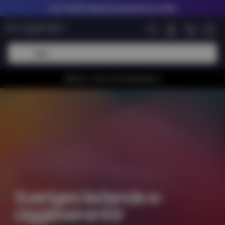
Upp till
60% rabatt på nikotinfria shortfills
Whiiioo, vi har en bra kampanj 🚀
Sveriges ledande e-
ciggleverantör