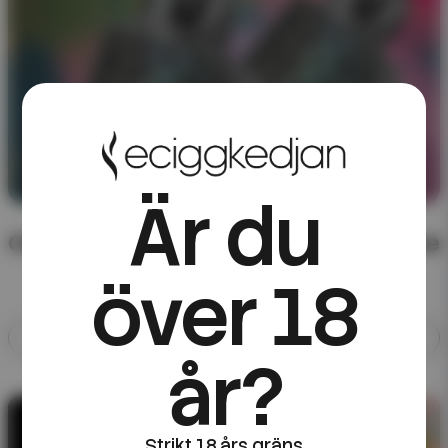
Är du
CHA of Sweden – färdigblandad e-juice
över 18
Allt med CHA of Sweden
år?
10ML E-JUICE