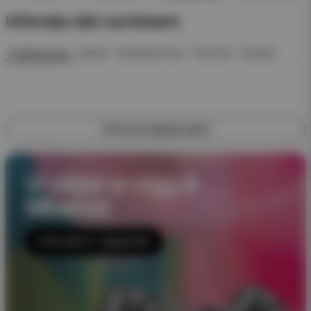
Utforska vårt sortiment
Engångsvape
Startkit
Kompletta Pack
Pod Click
Nyheter
Utforska engångsvapes
Vi säljer e-cigg &
tillbehör
Utforska E-cigaretter