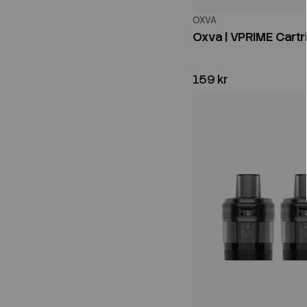
OXVA
Oxva | VPRIME Cartr
159 kr