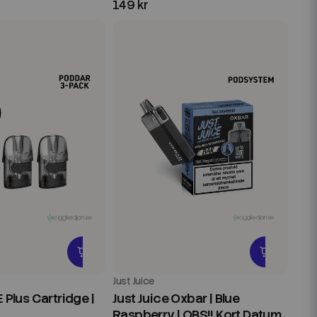
149 kr
Just Juice
E Plus Cartridge |
Just Juice Oxbar | Blue
Raspberry | OBS!! Kort Datum