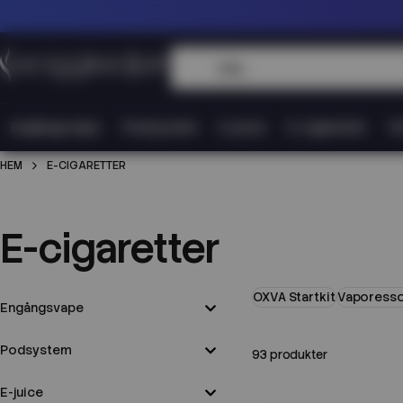
Engångsvape
Podsystem
E-juice
E-cigaretter
Vi
HEM
E-CIGARETTER
E-cigaretter
OXVA Startkit
Vaporesso 
Engångsvape
Podsystem
93 produkter
E-juice