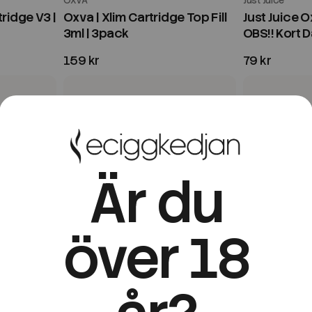
OXVA
Just Juice
tridge V3 |
Oxva | Xlim Cartridge Top Fill
Just Juice Ox
3ml | 3pack
OBS!! Kort 
159 kr
79 kr
Är du
över 18