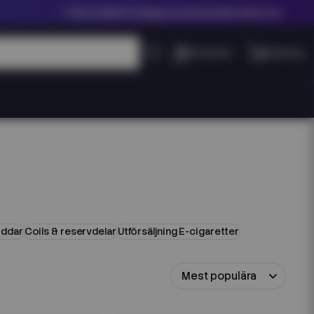
Våra butiker
Företagskund klicka här
Kundservice
ddar
Coils & reservdelar
Utförsäljning E-cigaretter
Mest populära