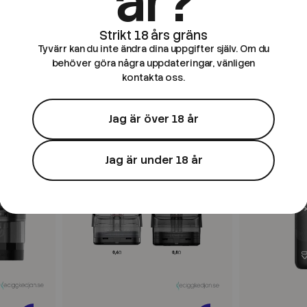
år?
OXVA
Lost Vape
idge
Oxva | Xlim Top Fill Cartridge
Lost Vape | 
Tyvärr kan du inte ändra dina uppgifter själv. Om du
Stainless Steel 2ml | 3pack
3pack
behöver göra några uppdateringar, vänligen
kontakta oss.
159 kr
159 kr
Jag är över 18 år
Jag är under 18 år