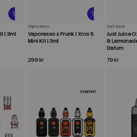
Vaporesso
Just Juice
t | 3ml
Vaporesso x Frunk | Xros 5
Just Juice O
Mini Kit | 3ml
& Lemonade 
Datum
299 kr
79 kr