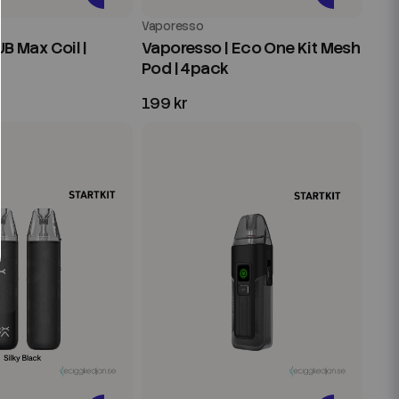
Vaporesso
UB Max Coil |
Vaporesso | Eco One Kit Mesh
Pod | 4pack
199 kr