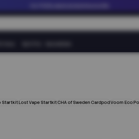
Upp till
60% rabatt på nikotinfria shortfills
tt Snus
Nytt Pris
Varumärken
Startkit
Lost Vape Startkit
CHA of Sweden Cardpod
Voom Eco
Po