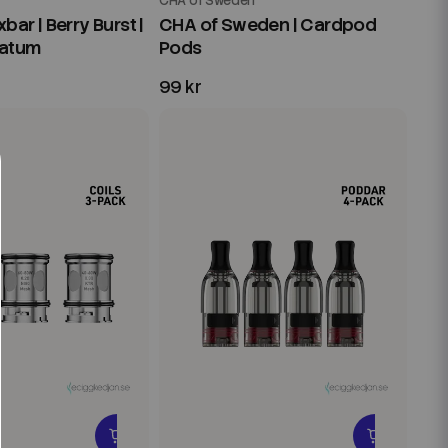
CHA of Sweden
bar | Berry Burst |
CHA of Sweden | Cardpod
Datum
Pods
99 kr