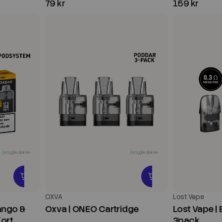
79 kr
159 kr
OXVA
Lost Vape
Mango &
Oxva | ONEO Cartridge
Lost Vape | 
Kort
3pack