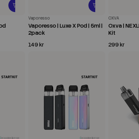
Vaporesso
OXVA
Pod
Vaporesso | Luxe X Pod | 5ml |
Oxva | NEX
2pack
Kit
149 kr
299 kr