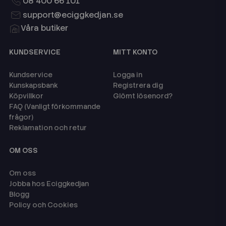
08 400 66 101
support@eciggkedjan.se
Våra butiker
KUNDSERVICE
MITT KONTO
Kundservice
Logga in
Kunskapsbank
Registrera dig
Köpvillkor
Glömt lösenord?
FAQ (Vanligt förkommande
frågor)
Reklamation och retur
OM OSS
Om oss
Jobba hos Eciggkedjan
Blogg
Policy och Cookies