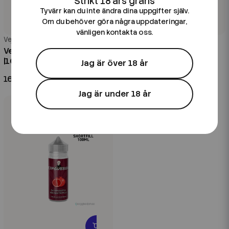
Tyvärr kan du inte ändra dina uppgifter själv.
Om du behöver göra några uppdateringar,
vänligen kontakta oss.
Vejpgubbens
Vejpgubbens
Vejpgubbens | Enorma NRG
Vejpgubbens | Delikata
|100ml Shortfill
Drakfrukt |100ml Shortfill
Jag är över 18 år
169 kr
169 kr
Jag är under 18 år