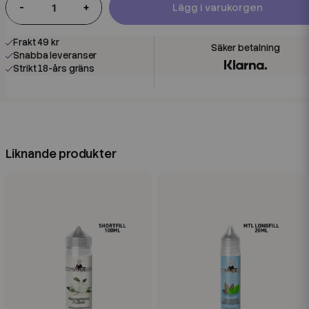
-
+
Lägg i varukorgen
Frakt 49 kr
Snabba leveranser
Strikt 18-års gräns
Liknande produkter