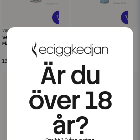
Vejpgubbens
Vejpgubbens
Vejpgubbens | Fantastiska
Vejpgubbens | Markanta
Fläder |100ml Shortfill
Mentholtobak | 20ml
Longfill
169 kr
99 kr
Är du
över 18
år?