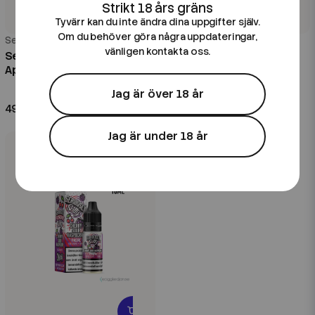
Tyvärr kan du inte ändra dina uppgifter själv.
Om du behöver göra några uppdateringar,
Seriously
Seriously
vänligen kontakta oss.
Seriously Salty | Frozen
Seriously Salty |
Apple Berry | 10ml E-Juice
Blackcurrant Lemonade |
10ml E-Juice
Jag är över 18 år
49 kr
49 kr
Jag är under 18 år