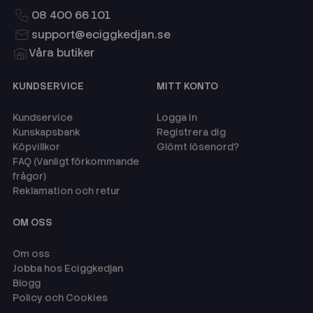
08 400 66 101
support@eciggkedjan.se
Våra butiker
KUNDSERVICE
MITT KONTO
Kundservice
Logga in
Kunskapsbank
Registrera dig
Köpvillkor
Glömt lösenord?
FAQ (Vanligt förkommande
frågor)
Reklamation och retur
OM OSS
Om oss
Jobba hos Eciggkedjan
Blogg
Policy och Cookies