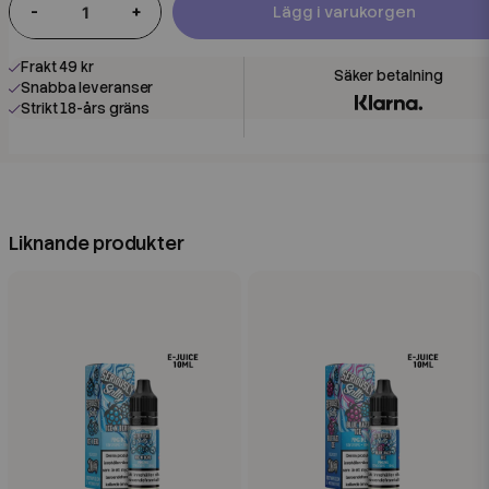
-
+
Lägg i varukorgen
Frakt 49 kr
Snabba leveranser
Strikt 18-års gräns
Liknande produkter