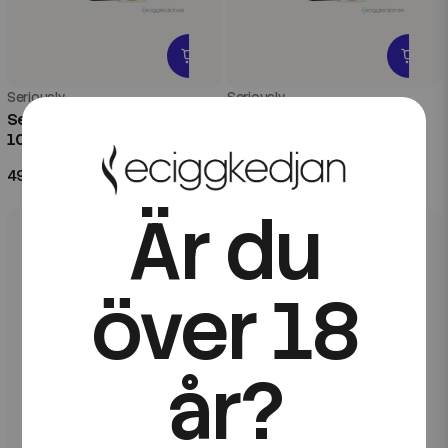
Seriously
Seriously
Seriously Salty | Ice N Berg |
Seriously Salty | Blue Razz
10ml E-Juice
Ice | 10ml E-Juice
49 kr
49 kr
Är du
över 18
år?