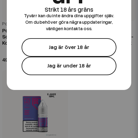
Tyvärr kan du inte ändra dina uppgifter själv.
Om du behöver göra några uppdateringar,
Pod Salt
Pod Salt
vänligen kontakta oss.
Pod Salt Nexus | Lemon Lime
Pod Salt Nexus | Mango
Sorbet | 10ml E-Juice | OBS!!
Strawberry Peach | 10ml E-
Kort/Utgånget Datum
Juice | OBS!! Kort/Utgånget
Jag är över 18 år
Datum
49 kr
49 kr
Jag är under 18 år