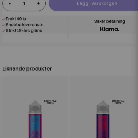
-
+
Lägg i varukorgen
Frakt 49 kr
Snabba leveranser
Strikt 18-års gräns
Liknande produkter