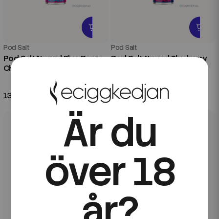
Pod Salt
Pod Salt
Pod Salt Nexus | Blue Razz
Pod Salt Nexus | Blueberry
Cherry Blast | 100ml Shortfill
Blackberry Lemonade |
100ml Shortfill
139 kr
139 kr
Är du
över 18
år?