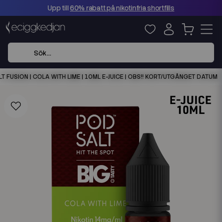
Upp till
60% rabatt på nikotinfria shortfills
T FUSION | COLA WITH LIME | 10ML E-JUICE | OBS!! KORT/UTGÅNGET DATUM