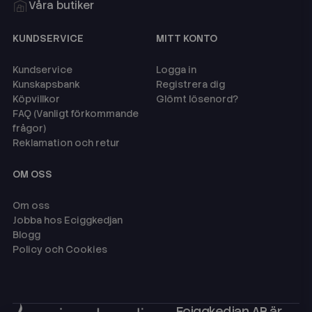
Våra butiker
KUNDSERVICE
MITT KONTO
Kundservice
Logga in
Kunskapsbank
Registrera dig
Köpvillkor
Glömt lösenord?
FAQ (Vanligt förkommande
frågor)
Reklamation och retur
OM OSS
Om oss
Jobba hos Eciggkedjan
Blogg
Policy och Cookies
Eciggkedjan AB är