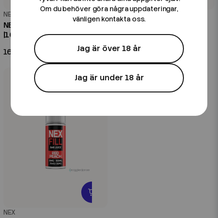
Om du behöver göra några uppdateringar,
NEX
NEX
vänligen kontakta oss.
NEX FILL | Tropical Ice
NEX SLT Fruits | Blue Lime |
|100ml Shortfill
10ml E-Juice
Jag är över 18 år
169 kr
89 kr
Jag är under 18 år
NEX