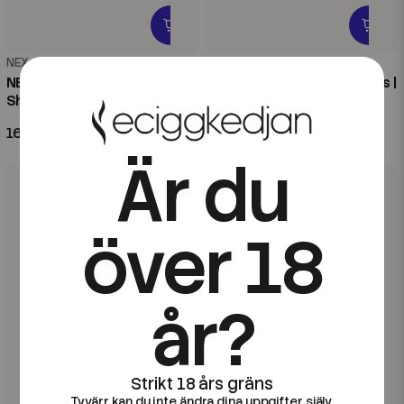
NEX
NEX
NEX FILL | Tropical |100ml
NEX SLT Fruits | Black Citrus |
Shortfill
10ml E-Juice
169 kr
89 kr
Är du
över 18
år?
Tyvärr kan du inte ändra dina uppgifter själv.