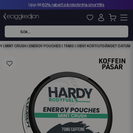
Upp till
60% rabatt på nikotinfria shortfills
Y | MINT CRUSH | ENERGY POUCHES | 75MG | OBS!! KORT/UTGÅNGET DATUM