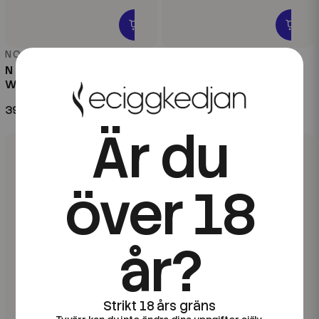
N One
N One
N One Slim | Strawberry
N One Slim | Cola Ice | All
Watermelon | All White
White
39 kr
39 kr
Är du
över 18
år?