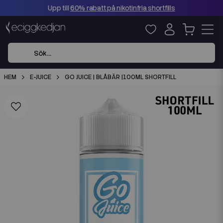
Upp till
60% rabatt på nikotinfria shortfills
HEM
E-JUICE
GO JUICE | BLÅBÄR |100ML SHORTFILL