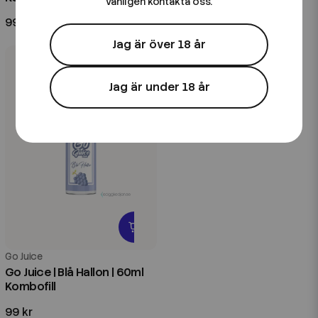
vänligen kontakta oss.
99 kr
79 kr
Jag är över 18 år
Jag är under 18 år
Go Juice
Go Juice | Blå Hallon | 60ml
Kombofill
99 kr