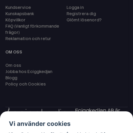
Kundservice
Logga in
Kunskapsbank
Registrera dig
Köpvillkor
Glömt lösenord?
FAQ (Vanligt förkommande
frågor)
Reklamation och retur
OM OSS
Om oss
Jobba hos Eciggkedjan
Blogg
Policy och Cookies
Eciggkedjan AB är
Sveriges ledande
Vi använder cookies
leverantör av ecigg
som engångsvape,