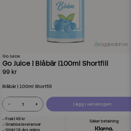
Go Juice
Go Juice | Blåbär |100ml Shortfill
99 kr
Blåbär | 100ml Shortfill
-
+
Lägg i varukorgen
Frakt 49 kr
Snabba leveranser
Strikt 18-års gräns