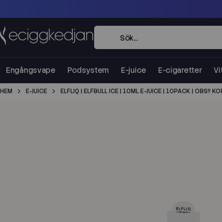
Engångsvape
Podsystem
E-juice
E-cigaretter
Vi
HEM
E-JUICE
ELFLIQ | ELFBULL ICE | 10ML E-JUICE | 10PACK | OBS!