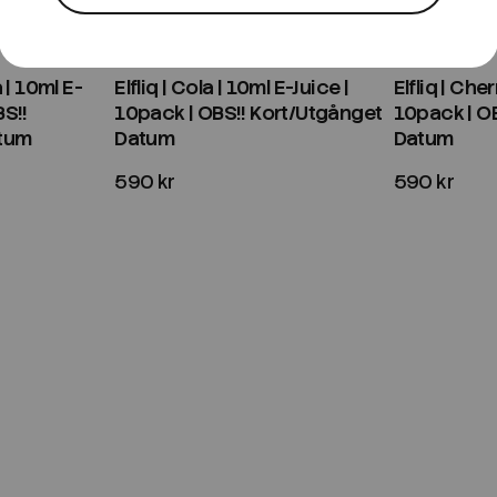
Bevaka
Bevaka
Elfbar
Elfbar
 | 10ml E-
Elfliq | Cola | 10ml E-Juice |
Elfliq | Che
BS!!
10pack | OBS!! Kort/Utgånget
10pack | O
atum
Datum
Datum
590 kr
590 kr