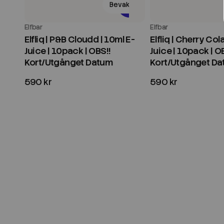
Bevaka
Elfbar
Elfbar
Elfliq | P&B Cloudd | 10ml E-
Elfliq | Cherry Cola
Juice | 10pack | OBS!!
Juice | 10pack | O
Kort/Utgånget Datum
Kort/Utgånget D
590 kr
590 kr