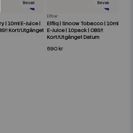
Bevaka
Bevaka
Elfbar
rry | 10ml E-Juice |
Elfliq | Snoow Tobacco | 10ml
BS!! Kort/Utgånget
E-Juice | 10pack | OBS!!
Kort/Utgånget Datum
590 kr