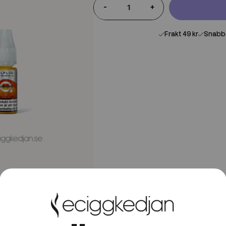
-
+
Frakt 49 kr
Snabba