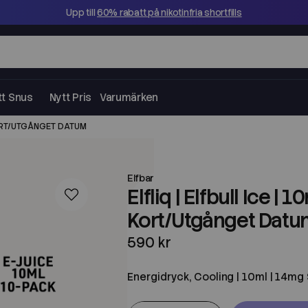
Upp till
60% rabatt på nikotinfria shortfills
tt Snus
Nytt Pris
Varumärken
! KORT/UTGÅNGET DATUM
Elfbar
Elfliq | Elfbull Ice | 
Kort/Utgånget Datu
590 kr
Energidryck, Cooling | 10ml | 14mg 