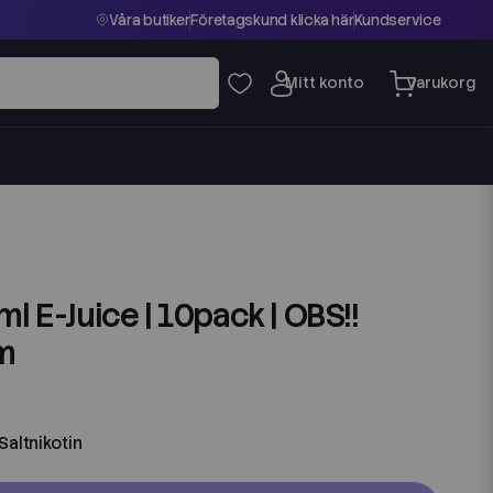
Våra butiker
Företagskund klicka här
Kundservice
10ml E-Juice | 10pack | OBS!!
m
Saltnikotin