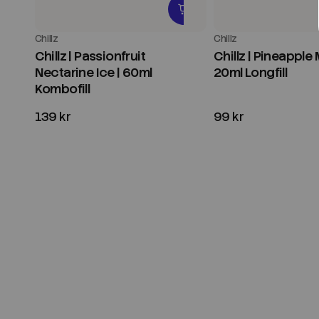
Chillz
Chillz
Chillz | Passionfruit
Chillz | Pineapple
Nectarine Ice | 60ml
20ml Longfill
Kombofill
139 kr
99 kr