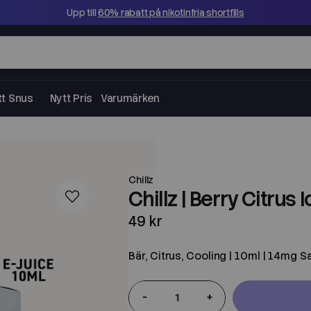
Upp till
60% rabatt på nikotinfria shortfills
tt Snus
Nytt Pris
Varumärken
Chillz
Chillz | Berry Citrus 
49 kr
Bär, Citrus, Cooling | 10ml | 14mg Sa
-
+