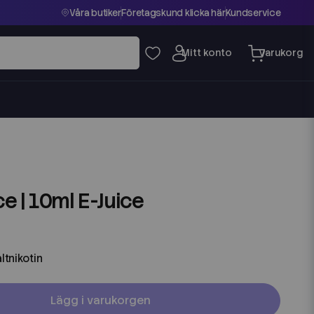
Våra butiker
Företagskund klicka här
Kundservice
Ice | 10ml E-Juice
ltnikotin
Lägg i varukorgen