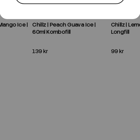
Chillz
Chillz
 Mango Ice |
Chillz | Peach Guava Ice |
Chillz | Le
60ml Kombofill
Longfill
139 kr
99 kr