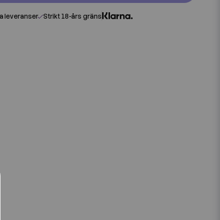
 leveranser
Strikt 18-års gräns