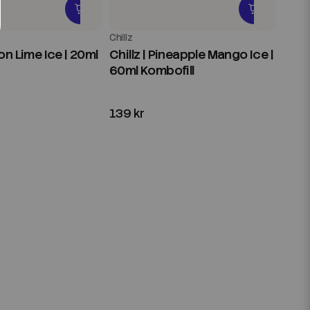
Chillz
mon Lime Ice | 20ml
Chillz | Pineapple Mango Ice |
60ml Kombofill
139 kr