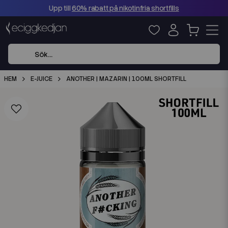
Upp till
60% rabatt på nikotinfria shortfills
HEM
E-JUICE
ANOTHER | MAZARIN | 100ML SHORTFILL