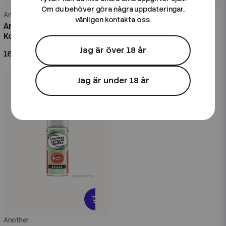
Om du behöver göra några uppdateringar,
Another
Another
vänligen kontakta oss.
Another | Tart | 60ml
Another | Komplett Pack |
Kombofill
6st*Shortfill 100ml
Jag är över 18 år
169 kr
599 kr
Jag är under 18 år
Another