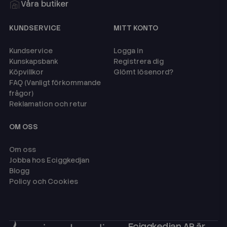
Våra butiker
KUNDSERVICE
MITT KONTO
Kundservice
Logga in
Kunskapsbank
Registrera dig
Köpvillkor
Glömt lösenord?
FAQ (Vanligt förkommande
frågor)
Reklamation och retur
OM OSS
Om oss
Jobba hos Eciggkedjan
Blogg
Policy och Cookies
Eciggkedjan AB är