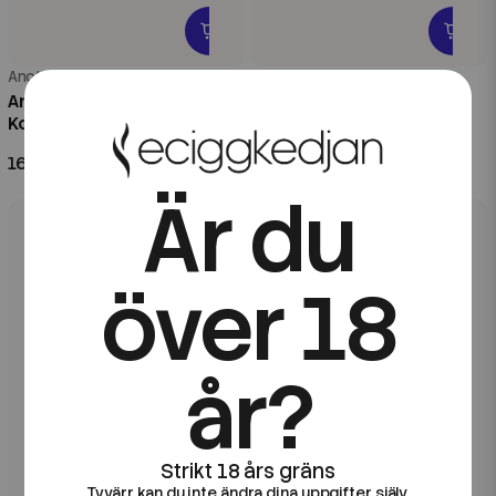
Another
Another
Another | Cookie | 60ml
Another | Semla | 60ml
Kombofill
Kombofill
169 kr
169 kr
Är du
över 18
år?
Tyvärr kan du inte ändra dina uppgifter själv.