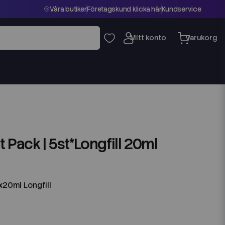
Våra butiker
Företagskund klicka här
Kundservice
 Pack | 5st*Longfill 20ml
x20ml Longfill