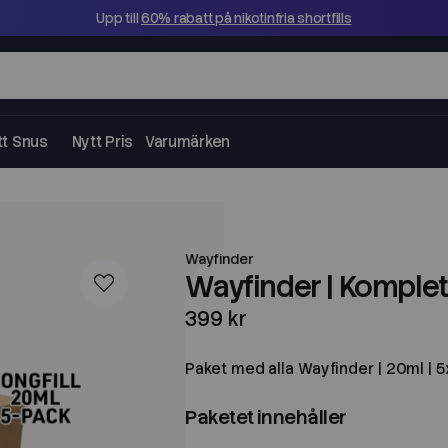
Upp till
60% rabatt på nikotinfria shortfills
tt Snus
Nytt Pris
Varumärken
Wayfinder
Wayfinder | Komplett
399 kr
Paket med alla Wayfinder | 20ml | 5
Paketet innehåller