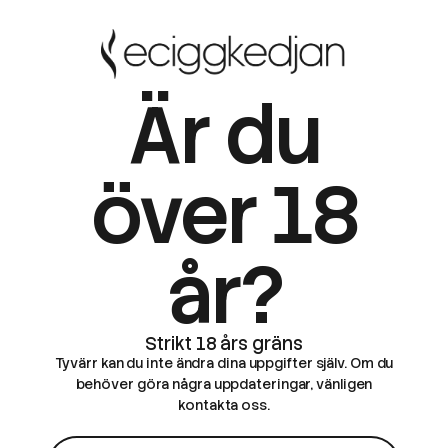
1 Styck x Wayfinder 
Är du
-
+
Frakt 49 kr
Snabba
över 18
år?
Tyvärr kan du inte ändra dina uppgifter själv. Om du
behöver göra några uppdateringar, vänligen
kontakta oss.