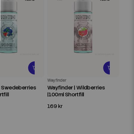
Wayfinder
| Swedeberries
Wayfinder | Wildberries
fill
|100ml Shortfill
169 kr