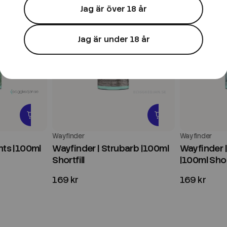
Jag är över 18 år
Jag är under 18 år
Wayfinder
Wayfinder
nts |100ml
Wayfinder | Strubarb |100ml
Wayfinder 
Shortfill
|100ml Short
169 kr
169 kr