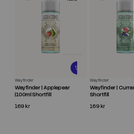
Wayfinder
Wayfinder
Wayfinder | Applepear
Wayfinder | Curra
|100ml Shortfill
Shortfill
169 kr
169 kr