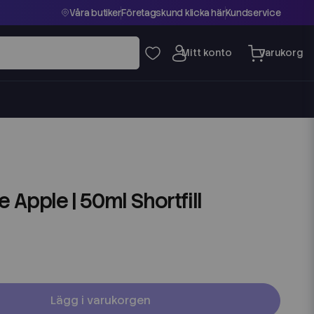
Våra butiker
Företagskund klicka här
Kundservice
e Apple | 50ml Shortfill
Lägg i varukorgen