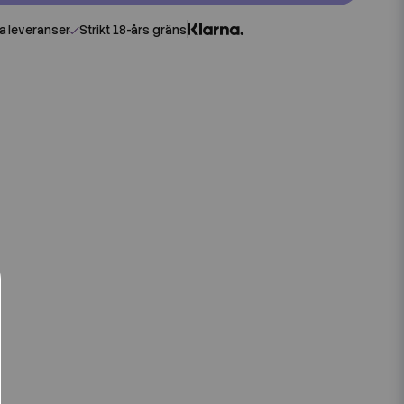
 leveranser
Strikt 18-års gräns