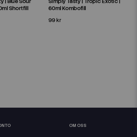
y | Blue Sour
Simply Tasty | Tropic Exotic |
ml Shortfill
60ml Kombofill
99 kr
KONTO
OM OSS