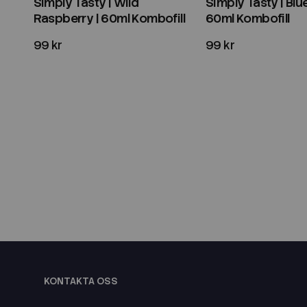
Simply Tasty | Wild
Simply Tasty | Blue
Raspberry | 60ml Kombofill
60ml Kombofill
99 kr
99 kr
KONTAKTA OSS