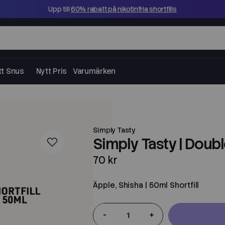
Upp till
60% rabatt på nikotinfria shortfills
tt Snus
Nytt Pris
Varumärken
Simply Tasty
Simply Tasty | Doubl
70 kr
Äpple, Shisha | 50ml Shortfill
-
+