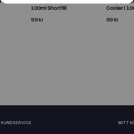
 Slushie |
Simply Tasty | Blue Slushie |
Simply Tast
100ml Shortfill
Cooler | 100
99 kr
99 kr
KUNDSERVICE
MITT 