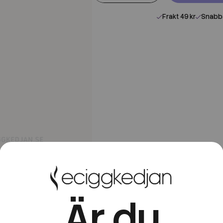
Frakt 49 kr
Snabba
Är du