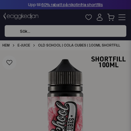
Upp till
60% rabatt på nikotinfria shortfills
HEM
E-JUICE
OLD SCHOOL | COLA CUBES | 100ML SHORTFILL