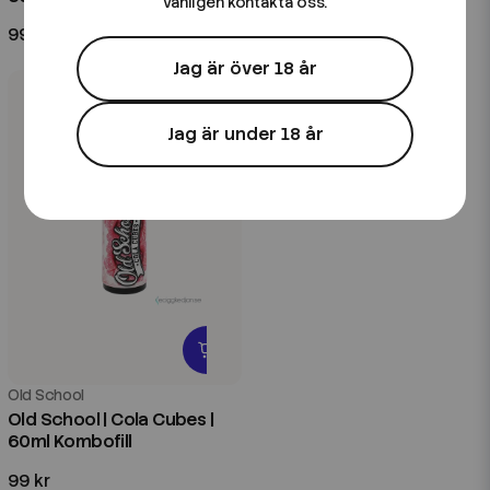
vänligen kontakta oss.
99 kr
99 kr
Jag är över 18 år
Jag är under 18 år
Old School
Old School | Cola Cubes |
60ml Kombofill
99 kr