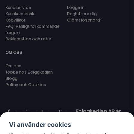
Kundservice
Logga in
Kunskapsbank
Registrera dig
Köpvillkor
Glömt lösenord?
FAQ (Vanligt förkommande
frågor)
Reklamation och retur
OM OSS
Om oss
Jobba hos Eciggkedjan
Blogg
Policy och Cookies
Eciggkedjan AB är
Sveriges ledande
Vi använder cookies
leverantör av ecigg
som engångsvape,