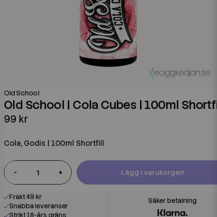
Old School
Old School | Cola Cubes | 100ml Shortfi
99 kr
Cola, Godis | 100ml Shortfill
-
+
Lägg i varukorgen
Frakt 49 kr
Snabba leveranser
Strikt 18-års gräns