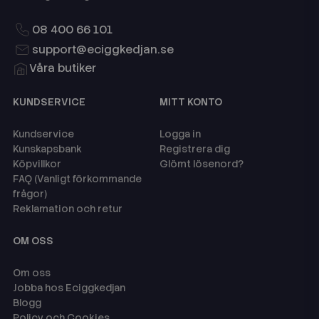
08 400 66 101
support@eciggkedjan.se
Våra butiker
KUNDSERVICE
MITT KONTO
Kundservice
Logga in
Kunskapsbank
Registrera dig
Köpvillkor
Glömt lösenord?
FAQ (Vanligt förkommande
frågor)
Reklamation och retur
OM OSS
Om oss
Jobba hos Eciggkedjan
Blogg
Policy och Cookies