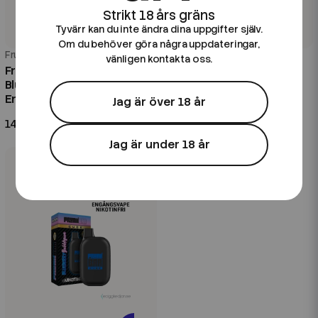
Tyvärr kan du inte ändra dina uppgifter själv.
Om du behöver göra några uppdateringar,
Frunk
Frunk
vänligen kontakta oss.
Frunk Bar Cube ZERO | Sour
Frunk Bar Cube ZERO |
Blueberries | Nikotinfri
Blueberry Peach Ice |
Engångsvape
Nikotinfri Engångsvape
Jag är över 18 år
149 kr
149 kr
Jag är under 18 år