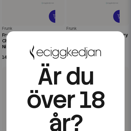
Frunk
Frunk
Frunk Bar Cube ZERO |
Frunk Bar Cube ZERO | Berry
Cherry Sour Raspberry |
Cotton Candy | Nikotinfri
Nikotinfri Engångsvape
Engångsvape
149 kr
149 kr
Är du
över 18
år?