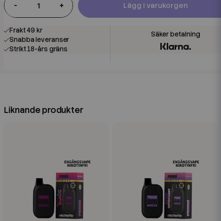
-
+
Lägg i varukorgen
Frakt 49 kr
Snabba leveranser
Strikt 18-års gräns
Liknande produkter