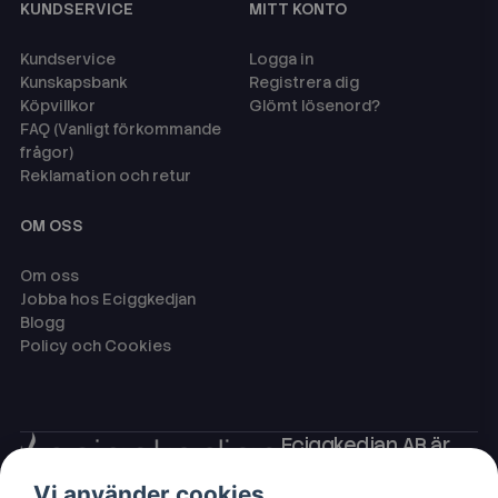
KUNDSERVICE
MITT KONTO
Kundservice
Logga in
Kunskapsbank
Registrera dig
Köpvillkor
Glömt lösenord?
FAQ (Vanligt förkommande
frågor)
Reklamation och retur
OM OSS
Om oss
Jobba hos Eciggkedjan
Blogg
Policy och Cookies
Eciggkedjan AB är
Sveriges ledande
Vi använder cookies
leverantör av ecigg