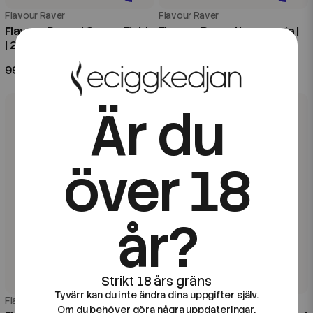
Flavour Raver
Flavour Raver
Flavour Raver | Cream Fieldz
Flavour Raver | Icesomnia |
| 20ml Longfill
60ml Kombofill
99 kr
99 kr
Är du
över 18
år?
Tyvärr kan du inte ändra dina uppgifter själv.
Flavour Raver
Flavour Raver
Om du behöver göra några uppdateringar,