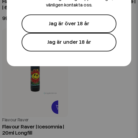
Flavour Raver | Cream Fieldz
Flavour Raver | Purple Haze |
vänligen kontakta oss.
| 60ml Kombofill
60ml Kombofill
99 kr
99 kr
Jag är över 18 år
Jag är under 18 år
Flavour Raver
Flavour Raver | Icesomnia |
20ml Longfill