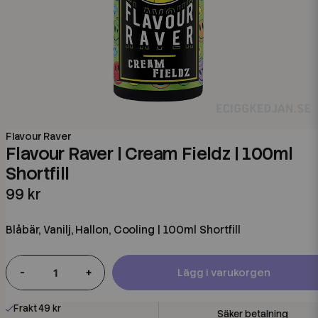
Flavour Raver
Flavour Raver | Cream Fieldz | 100ml
Shortfill
99 kr
Blåbär, Vanilj, Hallon, Cooling | 100ml Shortfill
-
+
Lägg i varukorgen
Frakt 49 kr